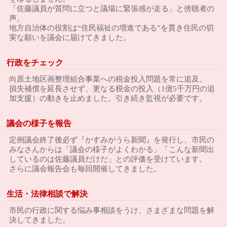
「佐藤議員が質問に立つと議場に緊張感が走る」と傍聴者の
声。
地方自治体の役割は“住民福祉の増進である”を貫き住民の切
実な願いを議会に届けてきました。
行政をチェック
向原土地区画整理組合事業への税金投入問題を常に追及。
損失補償を延長させず、更なる税金の投入（1億5千万円の追
加支援）の動きを止めました。引き続き監視が必要です。
議会の様子を報告
定例議会終了後必ず『かすみがうら新聞』を発行し、市民の
みなさんからは「議会の様子がよくわかる」「こんな新聞出
しているのは佐藤議員だけだ」との評価を受けています。
さらに議会報告会も毎回開催してきました。
生活・法律相談で解決
市民の行政に関する悩み事相談をうけ、さまざまな問題を解
決してきました。