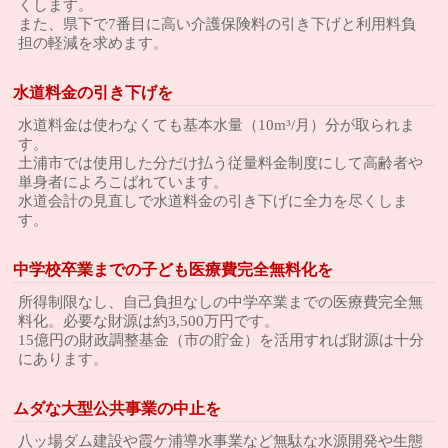
くします。
また、県下で7番目に高い介護保険料の引き下げと利用料負
担の軽減を求めます。
水道料金の引き下げを
水道料金は使わなくても基本水量（10m³/月）分が取られま
す。
土浦市では使用した分だけ払う従量料金制度にして高齢者や
単身者によろこばれています。
水道会計の見直しで水道料金の引き下げに全力を尽くしま
す。
中学校卒業までの子ども医療費完全無料化を
所得制限なし、自己負担なしの中学卒業までの医療費完全無
料化。必要な財源は約3,500万円です。
15億円の財政調整基金（市の貯金）を活用すれば財源は十分
にあります。
ムダな大型公共事業の中止を
八ッ場ダム建設や霞ケ浦導水事業など無駄な水源開発や生態