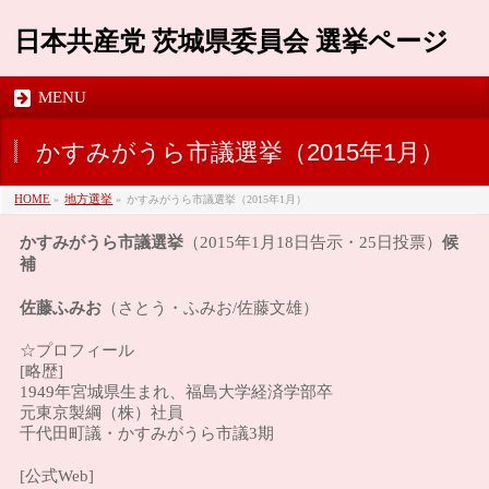
日本共産党 茨城県委員会 選挙ページ
MENU
かすみがうら市議選挙（2015年1月）
HOME
»
地方選挙
»
かすみがうら市議選挙（2015年1月）
かすみがうら市議選挙
候
（2015年1月18日告示・25日投票）
補
佐藤ふみお
（さとう・ふみお/佐藤文雄）
☆プロフィール
[略歴]
1949年宮城県生まれ、福島大学経済学部卒
元東京製綱（株）社員
千代田町議・かすみがうら市議3期
[公式Web]