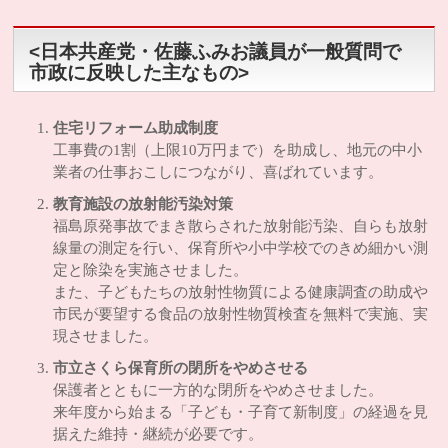
<日本共産党・佐藤ふみお議員が一般質問で
市政に反映した主なもの>
住宅リフォーム助成制度
工事費の1割（上限10万円まで）を助成し、地元の中小
業者の仕事おこしにつながり、喜ばれています。
教育施設の放射能汚染対策
福島原発事故でまき散らされた放射能汚染、自らも放射
線量の測定を行い、保育所や小中学校でのきめ細かい測
定と除染を実施させました。
また、子どもたちの放射性物質による健康調査の助成や
市民が要望する食品の放射性物質検査を無料で実施、実
現させました。
市立さくら保育所の閉所をやめさせる
保護者とともに一方的な閉所をやめさせました。
来年度から始まる「子ども・子育て新制度」の経過を見
据えた維持・継続が必要です。