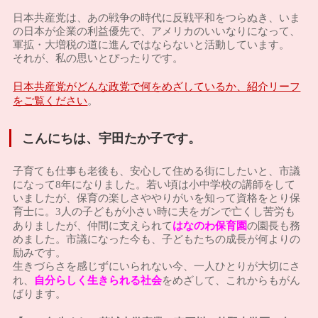
日本共産党は、あの戦争の時代に反戦平和をつらぬき、いま
の日本が企業の利益優先で、アメリカのいいなりになって、
軍拡・大増税の道に進んではならないと活動しています。
それが、私の思いとぴったりです。
日本共産党がどんな政党で何をめざしているか、紹介リーフ
をご覧ください
。
こんにちは、宇田たか子です。
子育ても仕事も老後も、安心して住める街にしたいと、市議
になって8年になりました。若い頃は小中学校の講師をして
いましたが、保育の楽しさややりがいを知って資格をとり保
育士に。3人の子どもが小さい時に夫をガンで亡くし苦労も
はなのわ保育園
ありましたが、仲間に支えられて
の園長も務
めました。市議になった今も、子どもたちの成長が何よりの
励みです。
生きづらさを感じずにいられない今、一人ひとりが大切にさ
自分らしく生きられる社会
れ、
をめざして、これからもがん
ばります。