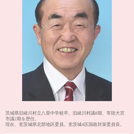
茨城県旧緒川村立八里中学校卒。旧緒川村議8期、常陸大宮
市議2期を歴任。
現在、党茨城県北部地区委員。党茨城4区国政対策委員長。