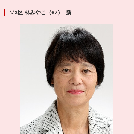
▽3区 林みやこ（67）=新=