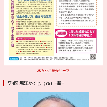
林みやこ紹介リーフ
▽4区 堀江かくじ（75）=新=