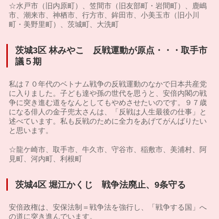
☆水戸市（旧内原町）、笠間市（旧友部町・岩間町）、鹿嶋
市、潮来市、神栖市、行方市、鉾田市、小美玉市（旧小川
町・美野里町）、茨城町、大洗町
茨城3区 林みやこ 反戦運動が原点・・・取手市
議５期
私は７０年代のベトナム戦争の反戦運動のなかで日本共産党
に入りました。子ども達や孫の世代を思うと、安倍内閣の戦
争に突き進む道をなんとしてもやめさせたいのです。９７歳
になる俳人の金子兜太さんは、「反戦は人生最後の仕事」と
述べています。私も反戦のために全力をあげてがんばりたい
と思います。
☆龍ケ崎市、取手市、牛久市、守谷市、稲敷市、美浦村、阿
見町、河内町、利根町
茨城4区 堀江かくじ 戦争法廃止、9条守る
安倍政権は、安保法制＝戦争法を強行し、「戦争する国」へ
の道に突き進んでいます。