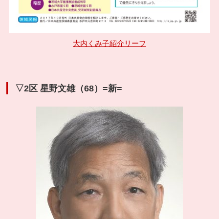
大内くみ子紹介リーフ
▽2区 星野文雄（68）=新=