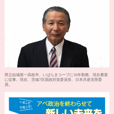
県立結城第一高校卒。いばらきコープに30年勤務、現在農業
に従事。現在、茨城7区国政対策委員長、日本共産党県委
員。