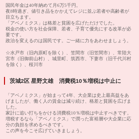
国民年金は40年納めて月6万5千円。
夜8時過ぎ、値引き品をかかえてレジに並ぶ若者や高齢者が
目立ちます。
「アベノミクス」は格差と貧困を広げただけでした。
税金の使い方を社会保障、若者、子育て優先にする改革が必
要です。
政治を変えるのは国民です。ご一緒に力をあわせましょう。
☆水戸市（旧内原町を除く）、笠間市（旧笠間市）、常陸大
宮市（旧御前山村）、城里町、筑西市、下妻市（旧千代川村
を除く）、桜川市
茨城2区 星野文雄 消費税10％増税は中止に
「アベノミクス」が始まって4年、大企業は史上最高益をあ
げましたが、働く人の賃金は減り続け、格差と貧困を広げま
した。
家計に追い打ちをかける消費税10％増税は中止すべきです。
増税するなら「アベノミクス」で潤った富裕層や大企業に応
分の負担を求めるべきです。
この声を今こそ広げていきましょう。