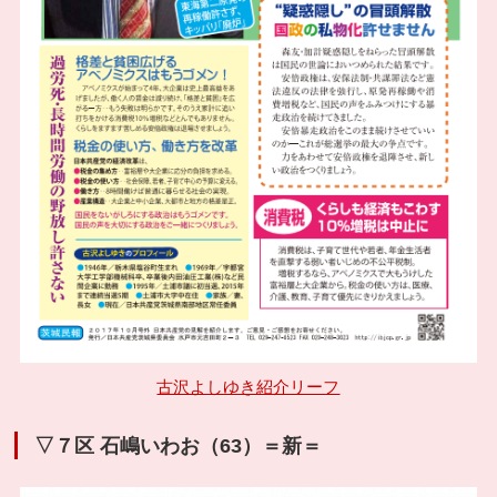
古沢よしゆき紹介リーフ
▽７区 石嶋いわお（63）＝新＝