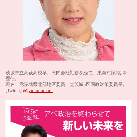
茨城県立高萩高校卒。民間会社勤務を経て、東海村議2期を
歴任。
現在、党茨城県北部地区委員。党茨城5区国政対策委員長。
@jyuuouumare
[Twitter]