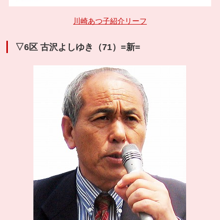
川崎あつ子紹介リーフ
▽6区 古沢よしゆき（71）=新=