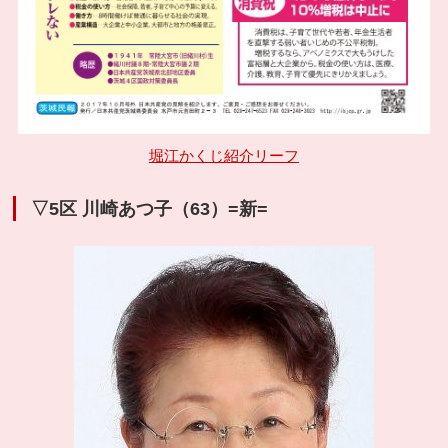
堀江かくじ紹介リーフ
▽5区 川崎あつ子（63）=新=