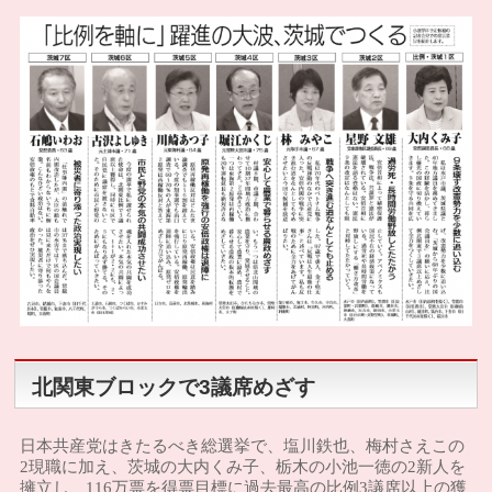
北関東ブロックで3議席めざす
日本共産党はきたるべき総選挙で、塩川鉄也、梅村さえこの
2現職に加え、茨城の大内くみ子、栃木の小池一徳の2新人を
擁立し、116万票を得票目標に過去最高の比例3議席以上の獲