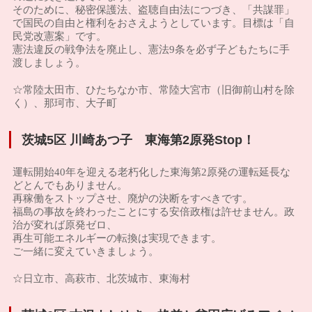
そのために、秘密保護法、盗聴自由法につづき、「共謀罪」
で国民の自由と権利をおさえようとしています。目標は「自
民党改憲案」です。
憲法違反の戦争法を廃止し、憲法9条を必ず子どもたちに手
渡しましょう。
☆常陸太田市、ひたちなか市、常陸大宮市（旧御前山村を除
く）、那珂市、大子町
茨城5区 川崎あつ子 東海第2原発Stop！
運転開始40年を迎える老朽化した東海第2原発の運転延長な
どとんでもありません。
再稼働をストップさせ、廃炉の決断をすべきです。
福島の事故を終わったことにする安倍政権は許せません。政
治が変れば原発ゼロ、
再生可能エネルギーの転換は実現できます。
ご一緒に変えていきましょう。
☆日立市、高萩市、北茨城市、東海村