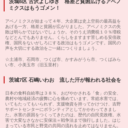
茨城6区 古沢よしゆき 格差と貧困広げるアベノ
ミクスはもうゴメン！
アベノミクスが始まって４年、大企業は史上空前の最高益を
あげる一方、格差と貧困が広がりました。アベノミクスの失
敗は明らかではないでしょうか。そのうえ消費税１０％増税
などとんでもありません。くらしをますます苦しめる安倍政
権、国民をないがしろにする政治はもうゴメンです。国民の
声を大切にする政治をご一緒につくりましょう。
☆土浦市、石岡市、つくば市、かすみがうら市、つくばみら
い市、小美玉市（旧玉里村）
茨城7区 石嶋いわお 流した汗が報われる社会を
日本の食料自給率は３８％、おびやかされる「食」の安全、
農村や地域経済の疲弊に心を痛めています。常総水害では、
いてもたってもいられず、支援物資を持ってかけつけ、吉野
サポートセンターにボランティアとしてかかわってきまし
た。水害の原因をつくってきたのは、歴代の自民党政権。水
害で大変なさなかに安保法＝戦争法まで強行しました。はじ
まっている市民と野党の共同の流れを止めてはなりません。