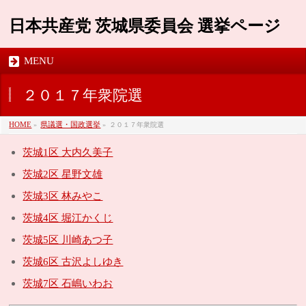
日本共産党 茨城県委員会 選挙ページ
MENU
２０１７年衆院選
HOME
»
県議選・国政選挙
»
２０１７年衆院選
茨城1区 大内久美子
茨城2区 星野文雄
茨城3区 林みやこ
茨城4区 堀江かくじ
茨城5区 川崎あつ子
茨城6区 古沢よしゆき
茨城7区 石嶋いわお