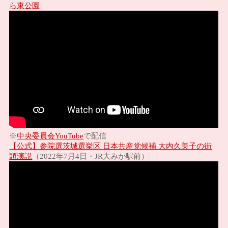
ら東公園
中央委員会YouTube
※
で配信
【公式】参院選茨城選挙区 日本共産党候補 大内久美子の街
頭演説
（2022年7月4日・JR大みか駅前）