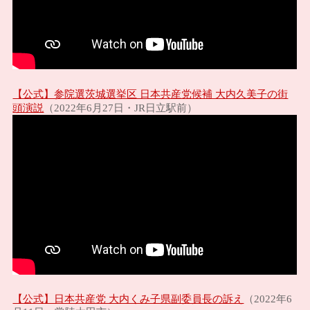
【公式】参院選茨城選挙区 日本共産党候補 大内久美子の街
頭演説
（2022年6月27日・JR日立駅前）
【公式】日本共産党 大内くみ子県副委員長の訴え
（2022年6