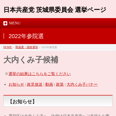
日本共産党 茨城県委員会 選挙ページ
MENU
2022年参院選
HOME
»
県議選・国政選挙
»
2022年参院選
大内くみ子候補
選挙の結果はこちらをご覧ください
※
お知らせ
|
政見放送
|
動画
|
政策
|
大内くみ子バナー
【お知らせ】
選挙区は大内くみ子へ、比例は日本共産党へご支持をお寄