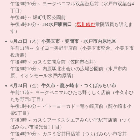
午後3時30分～ ヨークベニマル双葉台店前（水戸市双葉台4
丁目）
午後4時～ 堀町街区公園前
午後5時30分～
JR水戸駅南口
（
塩川鉄也
衆院議員も訴えま
す）
6月23日
（木）
小美玉市・笠間市・水戸市内原地区
午前11時～ タイヨー美野里店前（小美玉市堅倉、小美玉市
役所裏）
午後4時～ カスミ笠間店前（笠間市石井）
午後6時10分～ 内原駅北出会いの広場公園前（水戸市内
原、イオンモール水戸内原隣）
6月24日
（金）
牛久市・龍ヶ崎市・つくばみらい市
午前11時～ ヨークベニマルひたち野うしく店前（牛久市ひ
たち野西3丁目）
午後1時40分～ イトーヨーカドー竜ヶ崎店前（龍ケ崎市小
柴5丁目）
午後3時～ カスミフードスクエアみらい平駅前店前（つく
ばみらい市陽光台1丁目）
午後4時30分～ カスミ谷井田店前（つくばみらい市谷井