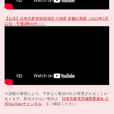
【公式】日本共産党街頭演説 小池晃 党書記局長（2022年5月
22日・午後4時30分～）
※諸般の事情により、予告なく配信URLが変更されることが
日本共産党茨城県委員会 公
あります。配信されない場合は「
式YouTubeチャンネル
」をご確認ください。