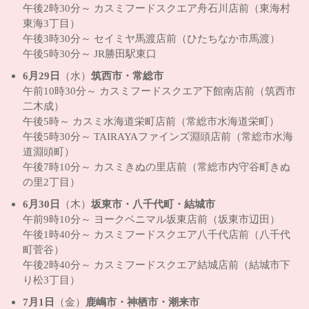
午後2時30分～ カスミフードスクエア舟石川店前（東海村
東海3丁目）
午後3時30分～ セイミヤ馬渡店前（ひたちなか市馬渡）
午後5時30分～ JR勝田駅東口
6月29日
（水）
筑西市・常総市
午前10時30分～ カスミフードスクエア下館南店前（筑西市
二木成）
午後5時～ カスミ水海道栄町店前（常総市水海道栄町）
午後5時30分～ TAIRAYAファインズ淵頭店前（常総市水海
道淵頭町）
午後7時10分～ カスミきぬの里店前（常総市内守谷町きぬ
の里2丁目）
6月30日
（木）
坂東市・八千代町・結城市
午前9時10分～ ヨークベニマル坂東店前（坂東市辺田）
午後1時40分～ カスミフードスクエア八千代店前（八千代
町菅谷）
午後2時40分～ カスミフードスクエア結城店前（結城市下
り松3丁目）
7月1日
（金）
鹿嶋市・神栖市・潮来市