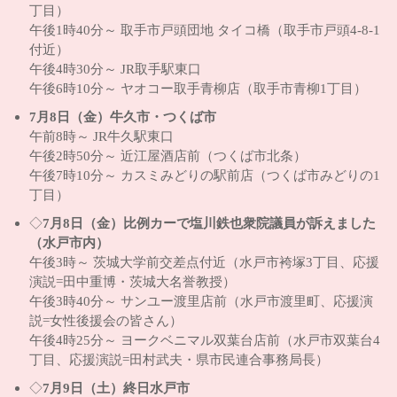
丁目）
午後1時40分～ 取手市戸頭団地 タイコ橋（取手市戸頭4-8-1
付近）
午後4時30分～ JR取手駅東口
午後6時10分～ ヤオコー取手青柳店（取手市青柳1丁目）
7月8日（金）牛久市・つくば市
午前8時～ JR牛久駅東口
午後2時50分～ 近江屋酒店前（つくば市北条）
午後7時10分～ カスミみどりの駅前店（つくば市みどりの1
丁目）
◇
7月8日（金）比例カーで塩川鉄也衆院議員が訴えました
（水戸市内）
午後3時～ 茨城大学前交差点付近（水戸市袴塚3丁目、応援
演説=田中重博・茨城大名誉教授）
午後3時40分～ サンユー渡里店前（水戸市渡里町、応援演
説=女性後援会の皆さん）
午後4時25分～ ヨークベニマル双葉台店前（水戸市双葉台4
丁目、応援演説=田村武夫・県市民連合事務局長）
◇
7月9日（土）終日水戸市