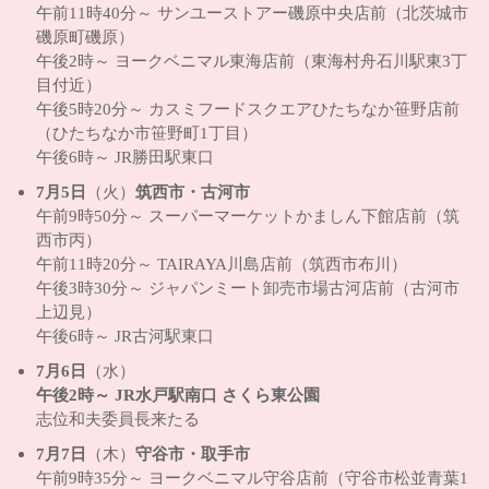
午前11時40分～ サンユーストアー磯原中央店前（北茨城市
磯原町磯原）
午後2時～ ヨークベニマル東海店前（東海村舟石川駅東3丁
目付近）
午後5時20分～ カスミフードスクエアひたちなか笹野店前
（ひたちなか市笹野町1丁目）
午後6時～ JR勝田駅東口
7月5日
（火）
筑西市・古河市
午前9時50分～ スーパーマーケットかましん下館店前（筑
西市丙）
午前11時20分～ TAIRAYA川島店前（筑西市布川）
午後3時30分～ ジャパンミート卸売市場古河店前（古河市
上辺見）
午後6時～ JR古河駅東口
7月6日
（水）
午後2時～ JR水戸駅南口 さくら東公園
志位和夫委員長来たる
7月7日
（木）
守谷市・取手市
午前9時35分～ ヨークベニマル守谷店前（守谷市松並青葉1