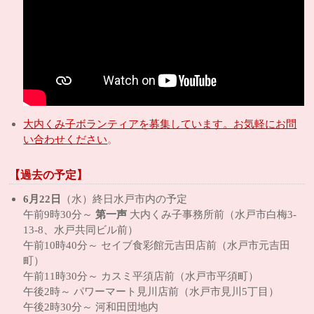
大内くみ子ボランティアを募集しています。お気軽にお問
い合わせください
。
【過去の予定】
6月22日
（水）終日水戸市内の予定
午前9時30分～
第一声
大内くみ子事務所前（水戸市白梅3-
13-8、水戸共同ビル前）
午前10時40分～ セイブ食彩館元吉田店前（水戸市元吉田
町）
午前11時30分～ カスミ平須店前（水戸市平須町）
午後2時～ パワーマート見川店前（水戸市見川5丁目）
午後2時30分～ 河和田団地内