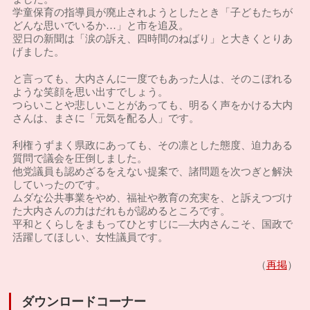
学童保育の指導員が廃止されようとしたとき「子どもたちが
どんな思いでいるか…」と市を追及。
翌日の新聞は「涙の訴え、四時間のねばり」と大きくとりあ
げました。
と言っても、大内さんに一度でもあった人は、そのこぼれる
ような笑顔を思い出すでしょう。
つらいことや悲しいことがあっても、明るく声をかける大内
さんは、まさに「元気を配る人」です。
利権うずまく県政にあっても、その凛とした態度、迫力ある
質問で議会を圧倒しました。
他党議員も認めざるをえない提案で、諸問題を次つぎと解決
していったのです。
ムダな公共事業をやめ、福祉や教育の充実を、と訴えつづけ
た大内さんの力はだれもが認めるところです。
平和とくらしをまもってひとすじに―大内さんこそ、国政で
活躍してほしい、女性議員です。
再掲
（
）
ダウンロードコーナー