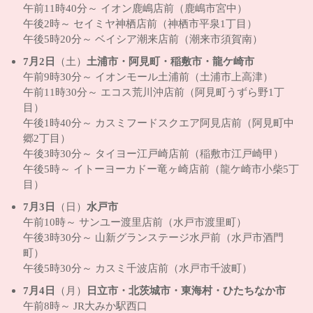
午前11時40分～ イオン鹿嶋店前（鹿嶋市宮中）
午後2時～ セイミヤ神栖店前（神栖市平泉1丁目）
午後5時20分～ ベイシア潮来店前（潮来市須賀南）
7月2日
（土）
土浦市・阿見町・稲敷市・龍ケ崎市
午前9時30分～ イオンモール土浦前（土浦市上高津）
午前11時30分～ エコス荒川沖店前（阿見町うずら野1丁
目）
午後1時40分～ カスミフードスクエア阿見店前（阿見町中
郷2丁目）
午後3時30分～ タイヨー江戸崎店前（稲敷市江戸崎甲）
午後5時～ イトーヨーカドー竜ヶ崎店前（龍ケ崎市小柴5丁
目）
7月3日
（日）
水戸市
午前10時～ サンユー渡里店前（水戸市渡里町）
午後3時30分～ 山新グランステージ水戸前（水戸市酒門
町）
午後5時30分～ カスミ千波店前（水戸市千波町）
7月4日
（月）
日立市・北茨城市・東海村・ひたちなか市
午前8時～ JR大みか駅西口