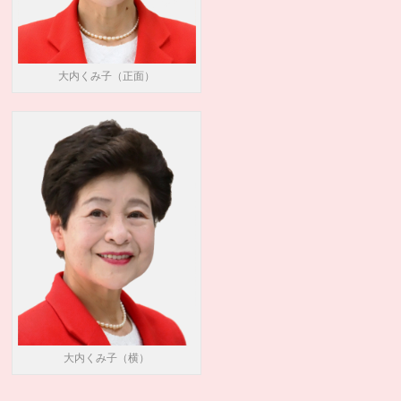
大内くみ子（正面）
大内くみ子（横）