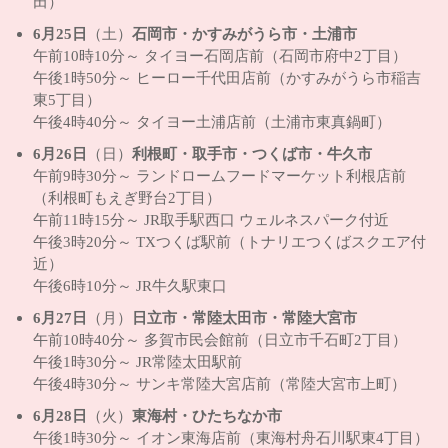
田）
6月25日
（土）
石岡市・かすみがうら市・土浦市
午前10時10分～ タイヨー石岡店前（石岡市府中2丁目）
午後1時50分～ ヒーロー千代田店前（かすみがうら市稲吉
東5丁目）
午後4時40分～ タイヨー土浦店前（土浦市東真鍋町）
6月26日
（日）
利根町・取手市・つくば市・牛久市
午前9時30分～ ランドロームフードマーケット利根店前
（利根町もえぎ野台2丁目）
午前11時15分～ JR取手駅西口 ウェルネスパーク付近
午後3時20分～ TXつくば駅前（トナリエつくばスクエア付
近）
午後6時10分～ JR牛久駅東口
6月27日
（月）
日立市・常陸太田市・常陸大宮市
午前10時40分～ 多賀市民会館前（日立市千石町2丁目）
午後1時30分～ JR常陸太田駅前
午後4時30分～ サンキ常陸大宮店前（常陸大宮市上町）
6月28日
（火）
東海村・ひたちなか市
午後1時30分～ イオン東海店前（東海村舟石川駅東4丁目）