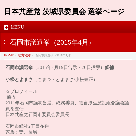
日本共産党 茨城県委員会 選挙ページ
MENU
石岡市議選挙（2015年4月）
HOME
»
地方選挙
»
石岡市議選挙（2015年4月）
石岡市議選挙
候補
（2015年4月19日告示・26日投票）
小松とよまさ
（こまつ・とよまさ/小松豊正）
☆プロフィール
[略歴]
2011年石岡市議初当選。総務委員、霞台厚生施設組合議会議
員を歴任
日本共産党石岡市委員会委員長
石岡市総社2丁目在住
家族：妻、長男