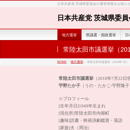
日本共産党 茨城県委員会の選挙情報をお知ら
日本共産党 茨城県委員
地方選挙
県議選・国政選挙
日
常陸太田市議選挙（201
HOME
»
地方選挙
»
常陸太田市議選挙（2018年7月）
常陸太田市議選挙
（2018年7月22
宇野たか子
（うの・たかこ/宇野隆子
☆プロフィール
[生年月日]1949年生まれ
[現住所]常陸太田市内堀町
[趣味]読書・映画演劇鑑賞・落語
[家族]夫（周治）