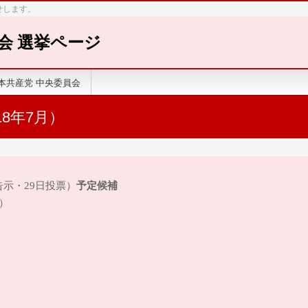
せします。
会 選挙ページ
本共産党 中央委員会
8年7月）
予定候補
日告示・29日投票）
）