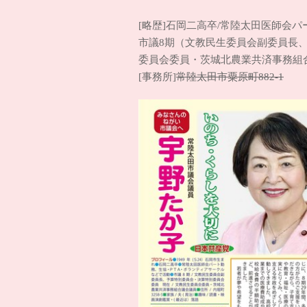
[略歴]石岡二高卒/常陸太田医師会
市議8期（文教民生委員会副委員長
委員会委員・茨城北農業共済事務組
常陸太田市粟原町882-1
[事務所]