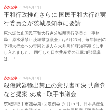
赤旗記事
2026年6月27日
平和行政推進さらに 国民平和大行進実
行委員会が茨城県知事に要請
原水爆禁止国民平和大行進茨城県実行委員会（事務
局・原水爆禁止茨城県協議会）は6月23日、毎年恒例の
平和大行進への賛同と協力を大井川和彦知事宛てに申
し入れました。 同行した日本共産党の江尻加那県議
は、「...
赤旗記事
2026年6月23日
殺傷武器輸出禁止の意見書可決 共産党
など提案 茨城・取手市議会
茨城県取手市議会第2回定例会で6月19日、日本共産党