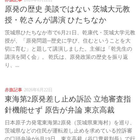
原発の歴史 美談ではない 茨城大元教
授・乾さんが講演 ひたちなか
茨城県ひたちなか市で6月21日、乾康代・茨城大学元教
授が、「原発問題─歴史に学び、住むということを大
切に育む」と題して講演しました。主催は「乾先生の
講演を聞く会」。 乾氏は、原発政策の歴史を振り返
り、...
赤旗記事
2026年6月22日
東海第2原発差し止め訴訟 立地審査指
針機能せず 原告が弁論 東京高裁
日本原子力発電東海第2原発（茨城県東海村）を巡り、
茨城県などの住民が運転差し止めを求めている控訴審
の口頭弁論が6月19日、東京高裁（谷口豊裁判長）で行