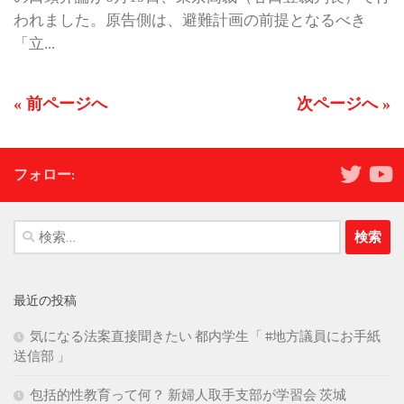
われました。原告側は、避難計画の前提となるべき
「立...
« 前ページへ
次ページへ »
フォロー:
検
索:
最近の投稿
気になる法案直接聞きたい 都内学生「 #地方議員にお手紙
送信部 」
包括的性教育って何？ 新婦人取手支部が学習会 茨城