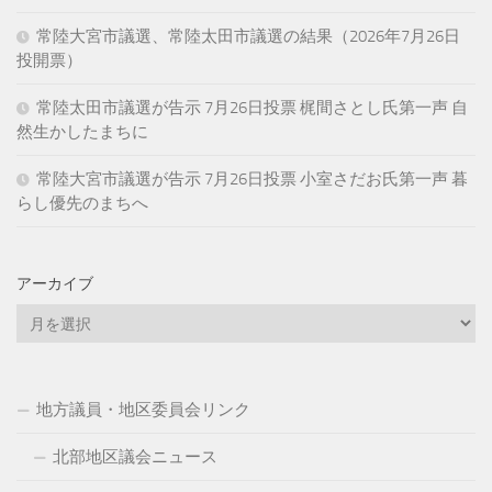
常陸大宮市議選、常陸太田市議選の結果（2026年7月26日
投開票）
常陸太田市議選が告示 7月26日投票 梶間さとし氏第一声 自
然生かしたまちに
常陸大宮市議選が告示 7月26日投票 小室さだお氏第一声 暮
らし優先のまちへ
アーカイブ
ア
ー
カ
イ
地方議員・地区委員会リンク
ブ
北部地区議会ニュース