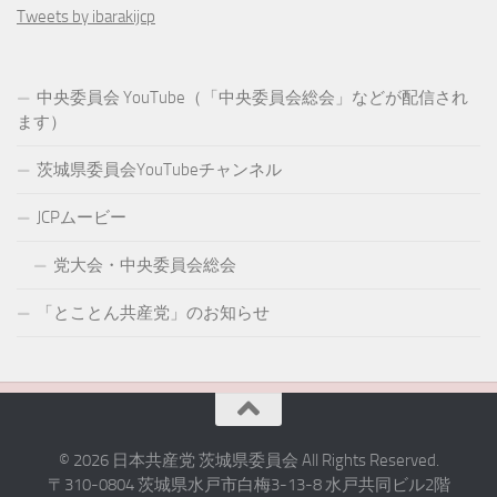
Tweets by ibarakijcp
中央委員会 YouTube（「中央委員会総会」などが配信され
ます）
茨城県委員会YouTubeチャンネル
JCPムービー
党大会・中央委員会総会
「とことん共産党」のお知らせ
© 2026 日本共産党 茨城県委員会 All Rights Reserved.
〒310-0804 茨城県水戸市白梅3-13-8 水戸共同ビル2階