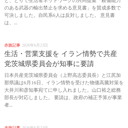
と、とりで生活者ネットワークの共同提案「殺傷能力
のある武器の輸出禁止を求める意見書」を賛成多数で
可決しました。自民系6人は反対しました。 意見書
は、...
赤旗記事
2026年6月23日
生活・営業支援を イラン情勢で共産
党茨城県委員会が知事に要請
日本共産党茨城県委員会（上野高志委員長）と江尻加
那県議は6月16日、イラン情勢を受けた物価高騰対策を
大井川和彦知事宛てに申し入れました。山口裕之総務
部長が対応しました。 要請は、政府の補正予算が事業
者...
赤旗記事
2026年6月22日