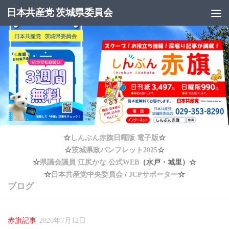
日本共産党 茨城県委員会
コンテンツへスキップ
☆
しんぶん赤旗日曜版 電子版
☆
☆
茨城県政パンフレット2025
☆
☆
県議会議員 江尻かな 公式WEB
（水戸・城里）☆
☆
日本共産党中央委員会
/
JCPサポーター
☆
ブログ
赤旗記事
2026年7月12日