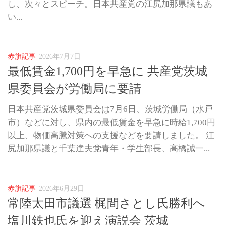
し、次々とスピーチ。日本共産党の江尻加那県議もあ
い...
赤旗記事
2026年7月7日
最低賃金1,700円を早急に 共産党茨城
県委員会が労働局に要請
日本共産党茨城県委員会は7月6日、茨城労働局（水戸
市）などに対し、県内の最低賃金を早急に時給1,700円
以上、物価高騰対策への支援などを要請しました。 江
尻加那県議と千葉達夫党青年・学生部長、高橋誠一...
赤旗記事
2026年6月29日
常陸太田市議選 梶間さとし氏勝利へ
塩川鉄也氏を迎え演説会 茨城