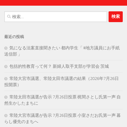
検
索:
最近の投稿
気になる法案直接聞きたい 都内学生「 #地方議員にお手紙
送信部 」
包括的性教育って何？ 新婦人取手支部が学習会 茨城
常陸大宮市議選、常陸太田市議選の結果（2026年7月26日
投開票）
常陸太田市議選が告示 7月26日投票 梶間さとし氏第一声 自
然生かしたまちに
常陸大宮市議選が告示 7月26日投票 小室さだお氏第一声 暮
らし優先のまちへ