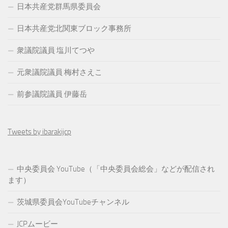
日本共産党群馬県委員会
日本共産党北関東ブロック事務所
衆議院議員 塩川てつや
元衆議院議員 梅村さえこ
前参議院議員 伊藤岳
Tweets by ibarakijcp
中央委員会 YouTube（「中央委員会総会」などが配信され
ます）
茨城県委員会YouTubeチャンネル
JCPムービー