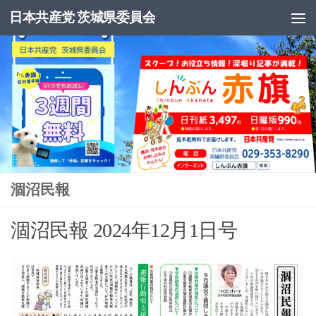
日本共産党 茨城県委員会
コンテンツへスキップ
涸沼民報
涸沼民報 2024年12月1日号