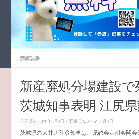
赤旗記事
新産廃処分場建設で死
茨城知事表明 江尻
公開済み
2026年6月4日
· 更新済み
2026年6月4日
茨城県の大井川和彦知事は、県議会定例会開会