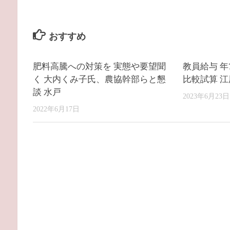
おすすめ
肥料高騰への対策を 実態や要望聞
教員給与 年
く 大内くみ子氏、農協幹部らと懇
比較試算 
談 水戸
2023年6月23日
2022年6月17日