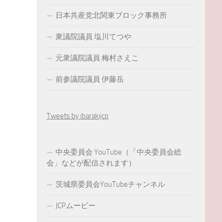
日本共産党北関東ブロック事務所
衆議院議員 塩川てつや
元衆議院議員 梅村さえこ
前参議院議員 伊藤岳
Tweets by ibarakijcp
中央委員会 YouTube（「中央委員会総
会」などが配信されます）
茨城県委員会YouTubeチャンネル
JCPムービー