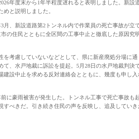
026年度末から1年半程度遅れると表明しました。新設
ためと説明しました。
年3月、新設道路第2トンネル内で作業員の死亡事故が立
立市の住民とともに全区間の工事中止と徹底した原因究
性を考慮していないなどとして、県に新産廃処分場に通
めて、水戸地裁に訴訟を提起。5月28日の水戸地裁判決
場建設中止を求める反対連絡会とともに、幾度も申し入
年前に豪雨被害が発生した。トンネル工事で死亡事故も
視すべきだ。引き続き住民の声を反映し、追及していき