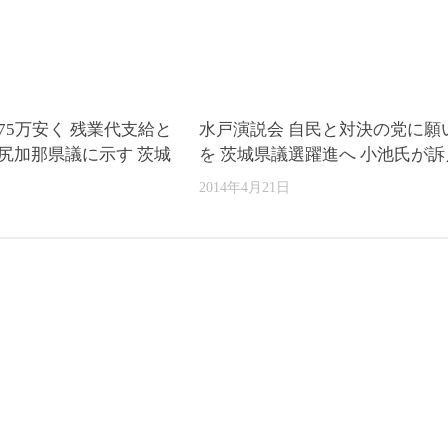
75万安く 残業代支給と
水戸演説会 自民と対決の党に願
江尻加那県議に示す 茨城
を 茨城県議選躍進へ 小池氏が訴
2014年4月21日