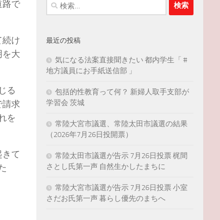
検
道路で
索:
て続け
最近の投稿
明を大
気になる法案直接聞きたい 都内学生「 #
地方議員にお手紙送信部 」
じる
包括的性教育って何？ 新婦人取手支部が
学習会 茨城
で請求
れを
常陸大宮市議選、常陸太田市議選の結果
（2026年7月26日投開票）
起きて
常陸太田市議選が告示 7月26日投票 梶間
さとし氏第一声 自然生かしたまちに
た
常陸大宮市議選が告示 7月26日投票 小室
さだお氏第一声 暮らし優先のまちへ