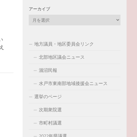
アーカイブ
ア
ー
カ
い
イ
地方議員・地区委員会リンク
え
ブ
北部地区議会ニュース
涸沼民報
水戸市東南部地域後援会ニュース
選挙のページ
次期衆院選
市町村議選
2022年県議選