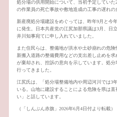
処分場の供用開始について、当初予定していた2
の作業員の死亡事故や敷地造成の工事の遅れの
新産廃処分場建設をめぐっては、昨年9月と今
に発生。日本共産党の江尻加那県議は3月、日
井川知事宛てに申し入れていました。
また住民らは、整備地が洪水や土砂崩れの危険
新搬入道路の整備費用などの支出差し止めを求
が棄却され、控訴の意向を示しています。処分
行ってきました。
江尻氏は、「処分場整備地内や周辺河川では3
いる。山地に建設することによる危険を県は直
い」と話しています。
（「しんぶん赤旗」2026年6月4日付より転載）