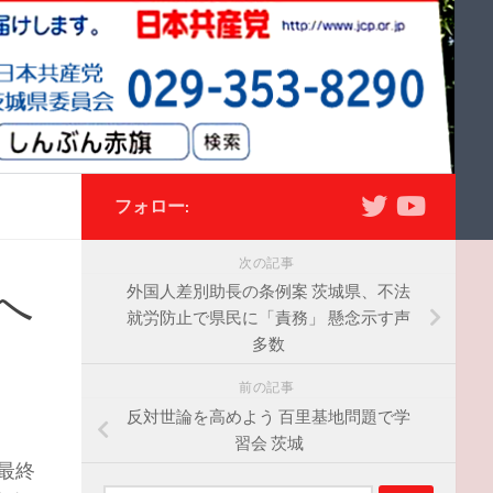
フォロー:
次の記事
へ
外国人差別助長の条例案 茨城県、不法
就労防止で県民に「責務」 懸念示す声
多数
前の記事
反対世論を高めよう 百里基地問題で学
習会 茨城
最終