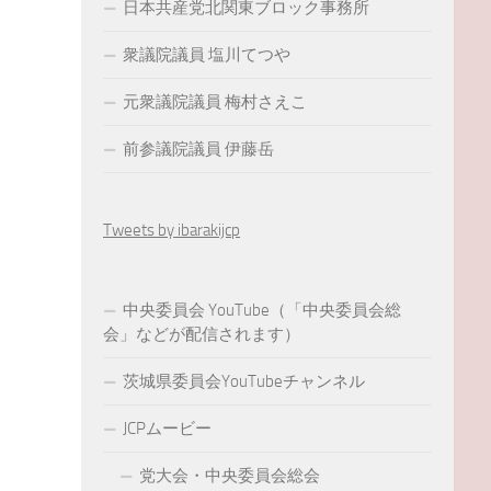
日本共産党北関東ブロック事務所
衆議院議員 塩川てつや
元衆議院議員 梅村さえこ
前参議院議員 伊藤岳
Tweets by ibarakijcp
中央委員会 YouTube（「中央委員会総
会」などが配信されます）
茨城県委員会YouTubeチャンネル
JCPムービー
党大会・中央委員会総会