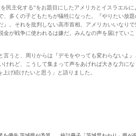
東を民主化する”をお題目にしたアメリカとイスラエルに
で、多くの子どもたちが犠牲になった。『やりたい放題
だ』。それを批判しない高市首相。アメリカいいなりで
税金が戦争に使われるは嫌だ。みんなの声を届けていこ
と言うと、周りからは『デモをやっても変わらないよ』
いけれど、こうして集まって声をあげれば大きな力にな
声を上げ続けたいと思う」と語りました。
）
業を優先 茨城県が予算
統計冊子「茨城早わかり」県が