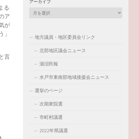
アーカイブ
よる
ア
のア
ー
気が
カ
イ
う」
地方議員・地区委員会リンク
ブ
北部地区議会ニュース
と言
涸沼民報
水戸市東南部地域後援会ニュース
選挙のページ
次期衆院選
市町村議選
2022年県議選
発