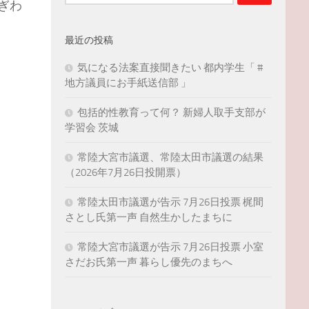
索:
ぎわ
最近の投稿
気になる法案直接聞きたい 都内学生「 #
地方議員にお手紙送信部 」
包括的性教育って何？ 新婦人取手支部が
学習会 茨城
常陸大宮市議選、常陸太田市議選の結果
（2026年7月26日投開票）
常陸太田市議選が告示 7月26日投票 梶間
さとし氏第一声 自然生かしたまちに
常陸大宮市議選が告示 7月26日投票 小室
さだお氏第一声 暮らし優先のまちへ