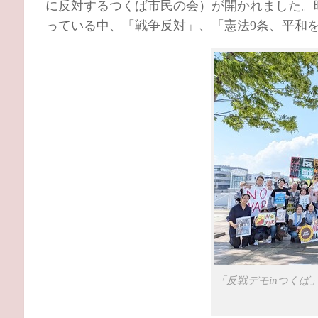
に反対するつくば市民の会）が開かれました。
っている中、「戦争反対」、「憲法9条、平和
「反戦デモinつくば