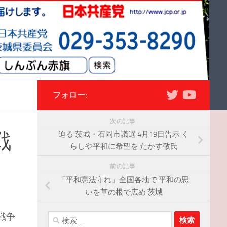
フォロー:
次の記事
戦
迫る 茨城・石岡市議選 4月19日告示 く
らしや平和に希望を たかす敬氏
前の記事
「平和憲法守れ」全国各地で 平和の思
いを草の根で広め 茨城
戦争
検