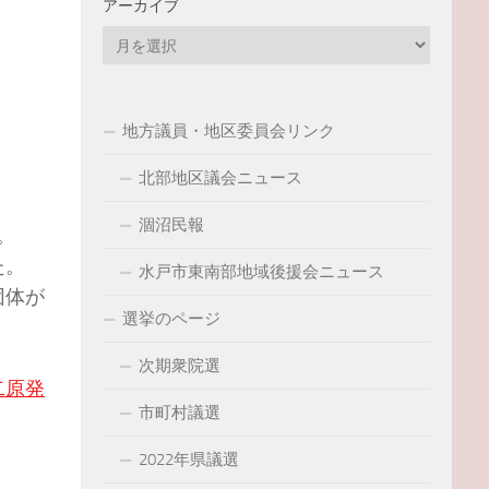
アーカイブ
ア
ー
カ
イ
地方議員・地区委員会リンク
ブ
北部地区議会ニュース
涸沼民報
。
た。
水戸市東南部地域後援会ニュース
団体が
選挙のページ
次期衆院選
二原発
市町村議選
2022年県議選