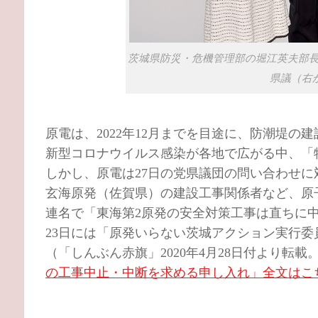
茨城県防災・危機管理部の堀江英夫部
県議（右か
原電は、2022年12月までを目途に、防潮堤
新型コロナウイルス感染が各地で広がる中、「
しかし、原電は27日の党県議団の問い合わせに
玄海原発（佐賀県）の建設工事関係者など、原子
連名で「東海第2原発の安全対策工事は直ちに
23日には「原発いらない茨城アクション実行
（「しんぶん赤旗」2020年4月28日付より転載
の工事中止・中断を求める申し入れ」全文はこ