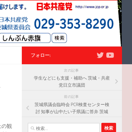
フォロー:
次の記事
、
学生などにも支援・補助へ 茨城・共産
党日立市議団
前の記事
茨城県議会臨時会 PCR検査センター検
討 知事が山中たい子県議に答弁 茨城
止の観
検