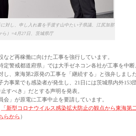
長に対し、申し入れ書を手渡す山中たい子県議、江尻加那
ら）=4月27日、茨城県庁
の建設など再稼働に向けた工事を強行しています。
特定警戒都道府県」では大手ゼネコン各社が工事を中断
対し、東海第2原発の工事を「継続する」と強弁しまし
力事業でも感染者が発生し、21日には茨城県内外153
中止すべき」だとする声明を発表。
委員会」が原電に工事中止を要請しています。
。
「新型コロナウイルス感染拡大防止の観点から東海第
ちらから
）