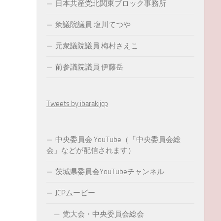
日本共産党北関東ブロック事務所
衆議院議員 塩川てつや
元衆議院議員 梅村さえこ
前参議院議員 伊藤岳
Tweets by ibarakijcp
中央委員会 YouTube（「中央委員会総
会」などが配信されます）
茨城県委員会YouTubeチャンネル
JCPムービー
党大会・中央委員会総会