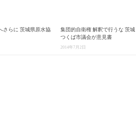
へさらに 茨城県原水協
集団的自衛権 解釈で行うな 茨城
つくば市議会が意見書
2014年7月2日