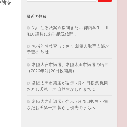
索:
中断を
最近の投稿
気になる法案直接聞きたい 都内学生「 #
地方議員にお手紙送信部 」
包括的性教育って何？ 新婦人取手支部が
学習会 茨城
常陸大宮市議選、常陸太田市議選の結果
（2026年7月26日投開票）
常陸太田市議選が告示 7月26日投票 梶間
さとし氏第一声 自然生かしたまちに
常陸大宮市議選が告示 7月26日投票 小室
さだお氏第一声 暮らし優先のまちへ