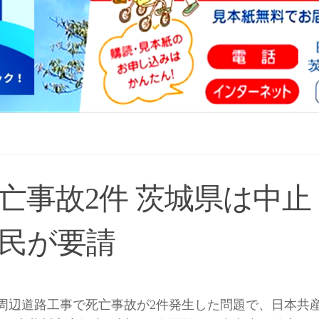
亡事故2件 茨城県は中止
住民が要請
周辺道路工事で死亡事故が2件発生した問題で、日本共