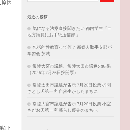
索:
た原因
最近の投稿
気になる法案直接聞きたい 都内学生「 #
地方議員にお手紙送信部 」
包括的性教育って何？ 新婦人取手支部が
学習会 茨城
常陸大宮市議選、常陸太田市議選の結果
（2026年7月26日投開票）
常陸太田市議選が告示 7月26日投票 梶間
さとし氏第一声 自然生かしたまちに
常陸大宮市議選が告示 7月26日投票 小室
さだお氏第一声 暮らし優先のまちへ
第2ト