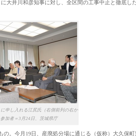
ともに大井川和彦知事に対し、全区間の工事中止と徹底し
）に申し入れる江尻氏（右側前列の右か
参加者＝3月24日、茨城県庁
もの。今月19日、産廃処分場に通じる（仮称）大久保町