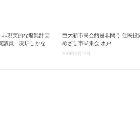
発 非現実的な避難計画
巨大新市民会館是非問う 住民投
院議員「廃炉しかな
めざし市民集会 水戸
2016年4月17日