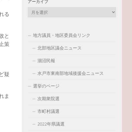
アーカイブ
ア
れる
ー
カ
イ
地方議員・地区委員会リンク
故と
ブ
止策
北部地区議会ニュース
涸沼民報
水戸市東南部地域後援会ニュース
ど疑
選挙のページ
れま
次期衆院選
市町村議選
）
2022年県議選