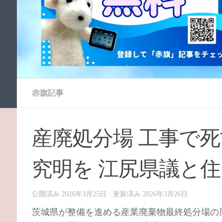
赤旗記事
産廃処分場 工事で死
究明を 江尻県議と
公開済み
2026年3月25日
· 更新済み
2026年3月26日
茨城県が整備を進める産業廃棄物最終処分場の