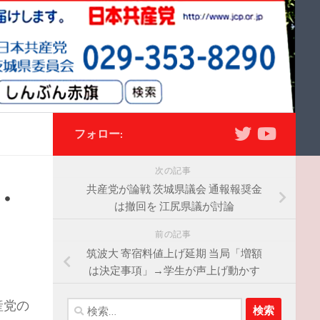
フォロー:
次の記事
・
共産党が論戦 茨城県議会 通報報奨金
は撤回を 江尻県議が討論
前の記事
筑波大 寄宿料値上げ延期 当局「増額
は決定事項」→学生が声上げ動かす
産党の
検