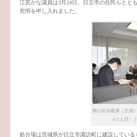
江尻かな議員は3月24日、日立市の住民らと
究明を申し入れました。
県の担当職員（左側
ら3人目）と
処分場は茨城県が日立市諏訪町に建設している