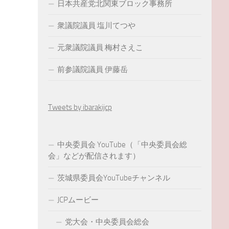
日本共産党北関東ブロック事務所
衆議院議員 塩川てつや
元衆議院議員 梅村さえこ
前参議院議員 伊藤岳
Tweets by ibarakijcp
中央委員会 YouTube（「中央委員会総
会」などが配信されます）
茨城県委員会YouTubeチャンネル
JCPムービー
党大会・中央委員会総会