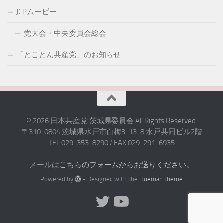
JCPムービー
党大会・中央委員会総会
「とことん共産党」のお知らせ
© 2026 日本共産党 茨城県委員会 All Rights Reserved.
〒310-0804 茨城県水戸市白梅3-13-8 水戸共同ビル2階
TEL 029-353-8290 / FAX 029-291-6935
メールは
こちらのフォームからお送りください
。
Powered by
- Designed with the
Hueman theme