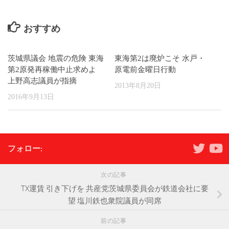
おすすめ
茨城県議会 地震の危険 東海
東海第2は廃炉こそ 水戸・
第2原発再稼働中止求めよ
原電前金曜日行動
上野高志議員が指摘
2013年8月20日
2016年9月13日
フォロー:
次の記事
TX運賃 引き下げを 共産党茨城県委員会が鉄道会社に要
望 塩川鉄也衆院議員が同席
前の記事