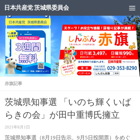
日本共産党 茨城県委員会
コンテンツへスキップ
赤旗記事
茨城県知事選 「いのち輝くいば
らきの会」が田中重博氏擁立
2021年8月1日
茨城県知事選（8月19日告示、9月5日投開票）をめぐ