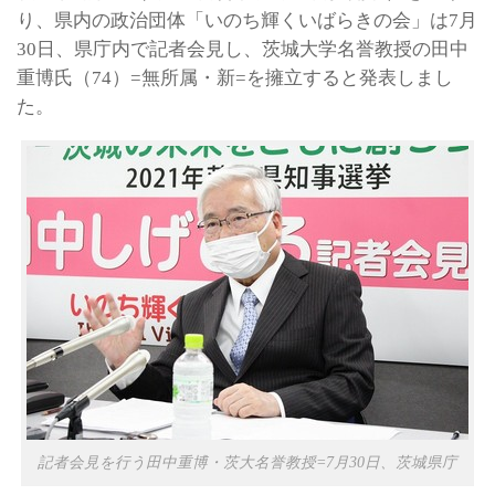
り、県内の政治団体「いのち輝くいばらきの会」は7月
30日、県庁内で記者会見し、茨城大学名誉教授の田中
重博氏（74）=無所属・新=を擁立すると発表しまし
た。
記者会見を行う田中重博・茨大名誉教授=7月30日、茨城県庁