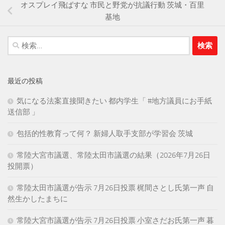
オスプレイ飛ばすな 市民と野党が抗議行動 茨城・百里
基地
検
索:
最近の投稿
気になる法案直接聞きたい 都内学生「 #地方議員にお手紙
送信部 」
包括的性教育って何？ 新婦人取手支部が学習会 茨城
常陸大宮市議選、常陸太田市議選の結果（2026年7月26日
投開票）
常陸太田市議選が告示 7月26日投票 梶間さとし氏第一声 自
然生かしたまちに
常陸大宮市議選が告示 7月26日投票 小室さだお氏第一声 暮