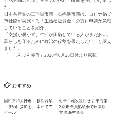
野党共闘の前進と共産党の勝利・躍進を呼びかけまし
た。
日本共産党の三浦譲市議、石嶋巌市議は、コロナ禍で
市社協が実施する「生活福祉資金」の貸付申請が急増
していることを紹介。
「支援が届かず、生活が困窮している人がまだ多い。
暮らしを守るために政治の役割を果たしたい」と訴え
ました。
（「しんぶん赤旗」2020年8月25日付より転載）
おすすめ
国民平和大行進 「核兵器禁
対テロ施設説明せず 東海第
止条約に参加を」 水戸でア
2原発 全員協議会で日本原
ピール
電 東海村議会