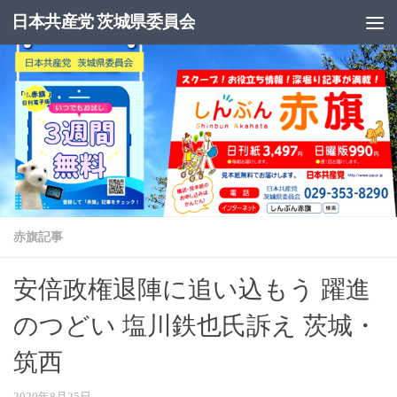
日本共産党 茨城県委員会
コンテンツへスキップ
赤旗記事
安倍政権退陣に追い込もう 躍進
のつどい 塩川鉄也氏訴え 茨城・
筑西
2020年8月25日