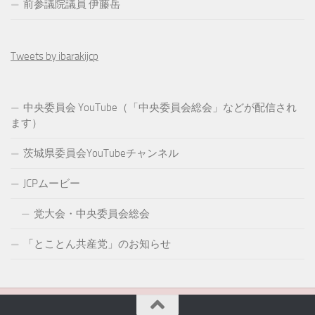
前参議院議員 伊藤岳
Tweets by ibarakijcp
中央委員会 YouTube（「中央委員会総会」などが配信され
ます）
茨城県委員会YouTubeチャンネル
JCPムービー
党大会・中央委員会総会
「とことん共産党」のお知らせ