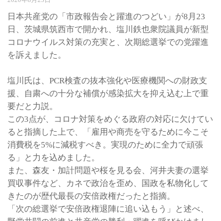
日本共産党の「市政報告会と躍進のつどい」が8月23
日、茨城県筑西市で開かれ、塩川鉄也衆院議員が新型
コロナウイルス対策の充実と、次期総選挙での党躍進
を訴えました。
塩川氏は、PCR検査の抜本強化や医療機関への財政支
援、自粛への十分な補償が感染拡大を抑え込む上で重
要だと力説。
この3点が、コロナ対策をめぐる政府の対応に欠けてい
ると指摘した上で、「雇用や商売を守るために今こそ
消費税を5%に減税すべき。実現のために全力で頑張
る」と力を込めました。
また、森友・加計問題や桜を見る会、河井夫妻の選挙
買収事件など、カネで政治を歪め、国政を私物化して
きたのが歴代最長の安倍政権だったと指摘。
「次の総選挙で安倍政権退陣に追い込もう」と述べ、