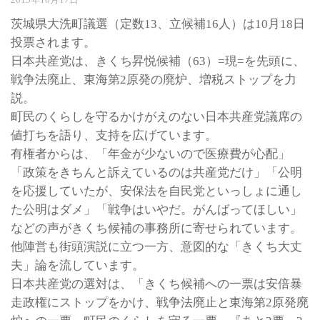
茨城県大洗町議選（定数13、立候補16人）は10月18日
投票されます。
日本共産党は、きくち昇悦候補（63）=現=を先頭に、
戦争法廃止、東海第2原発の廃炉、増税ストップを力
説。
町民のくらしを守るかけがえのない日本共産党議席の
値打ちを語り、支持を広げています。
有権者からは、「年金が少ないので医療費が心配」
「政策をきちんと訴えているのは共産党だけ」「公明
を応援していたが、安保法を自民党といっしょに通し
た公明はダメ」「戦争はいやだ。がんばってほしい」
などの声がきくち候補の事務所に寄せられています。
他陣営も街頭演説に立つ一方、意図的な「きくち大丈
夫」論を流しています。
日本共産党の選対は、「きくち候補への一票は安倍暴
走政権にストップをかけ、戦争法廃止と東海第2原発廃