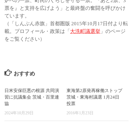
炉への一票、町民のくらしを守る一票。『あと2票、3
票を』と支持を広げよう」と最終盤の奮闘を呼びかけ
ています。
（「しんぶん赤旗」首都圏版 2015年10月17日付より転
載。プロフィール・政策は「
大洗町議選挙
」のページ
をご覧ください）
おすすめ
日米安保巨悪の根源 共同演
東海第2原発再稼働ストップ
習に抗議集会 茨城・百里連
茨城・東海村議選 1月24日
協
投票
2024年10月29日
2016年1月23日