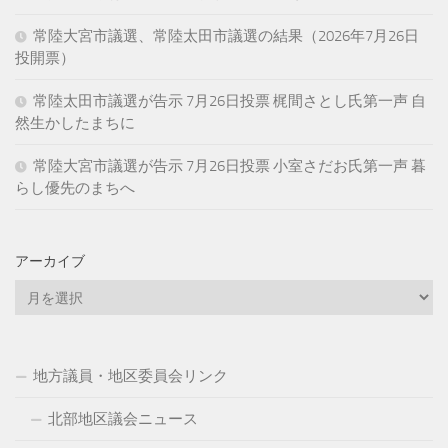
常陸大宮市議選、常陸太田市議選の結果（2026年7月26日
投開票）
常陸太田市議選が告示 7月26日投票 梶間さとし氏第一声 自
然生かしたまちに
常陸大宮市議選が告示 7月26日投票 小室さだお氏第一声 暮
らし優先のまちへ
アーカイブ
ア
ー
カ
イ
地方議員・地区委員会リンク
ブ
北部地区議会ニュース