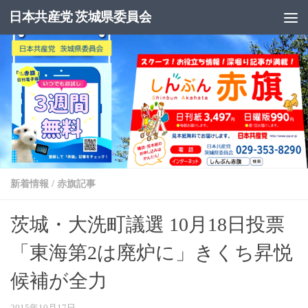
日本共産党 茨城県委員会
コンテンツへスキップ
新着情報
/
赤旗記事
茨城・大洗町議選 10月18日投票
「東海第2は廃炉に」きくち昇悦
候補が全力
2015年10月17日