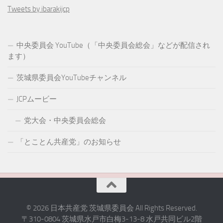
Tweets by ibarakijcp
中央委員会 YouTube（「中央委員会総会」などが配信され
ます）
茨城県委員会YouTubeチャンネル
JCPムービー
党大会・中央委員会総会
「とことん共産党」のお知らせ
© 2026 日本共産党 茨城県委員会 All Rights Reserved.
〒310-0804 茨城県水戸市白梅3-13-8 水戸共同ビル2階