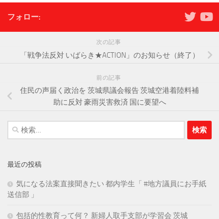
フォロー:
次の記事
「戦争法反対 いばらき★ACTION」のお知らせ（終了）
前の記事
住民の声届く政治を 茨城県議会報告 茨城空港着陸料補
助に反対 豪雨災害救済 国に要望へ
検
索:
最近の投稿
気になる法案直接聞きたい 都内学生「 #地方議員にお手紙
送信部 」
包括的性教育って何？ 新婦人取手支部が学習会 茨城