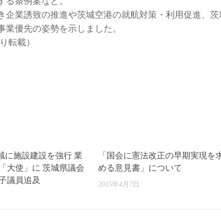
する条例案など。
き企業誘致の推進や茨城空港の就航対策・利用促進、茨
事業優先の姿勢を示しました。
より転載）
域に施設建設を強行 業
「国会に憲法改正の早期実現を
の「大使」に 茨城県議会
める意見書」について
い子議員追及
2015年4月7日