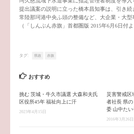
珂久慈流域下水道事業に指定管理者制度を導入
提出議案の説明に立った橋本昌知事は、引き続
常陸那珂港中央ふ頭の整備など、大企業・大型
（「しんぶん赤旗」首都圏版 2015年6月6日付
タグ:
県政
赤旗
おすすめ
挑む 茨城・牛久市議選 大森和夫氏
災害警戒区
区役所45年 福祉向上に汗
者社長 県
委 山中た
2023年4月15日
2016年3月26日