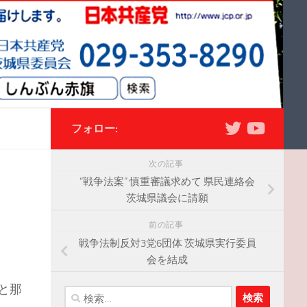
フォロー:
次の記事
“戦争法案” 慎重審議求めて 県民連絡会
茨城県議会に請願
前の記事
戦争法制反対3党6団体 茨城県実行委員
会を結成
と那
検