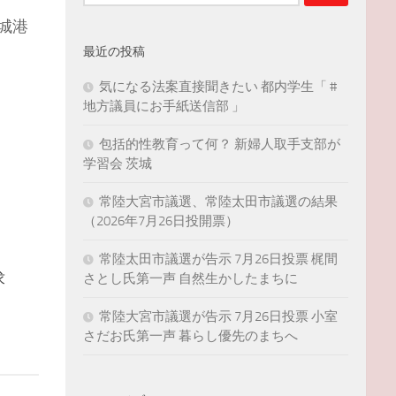
索:
城港
最近の投稿
気になる法案直接聞きたい 都内学生「 #
地方議員にお手紙送信部 」
包括的性教育って何？ 新婦人取手支部が
学習会 茨城
常陸大宮市議選、常陸太田市議選の結果
（2026年7月26日投開票）
常陸太田市議選が告示 7月26日投票 梶間
さとし氏第一声 自然生かしたまちに
求
常陸大宮市議選が告示 7月26日投票 小室
さだお氏第一声 暮らし優先のまちへ