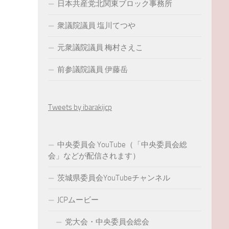
日本共産党北関東ブロック事務所
衆議院議員 塩川てつや
元衆議院議員 梅村さえこ
前参議院議員 伊藤岳
Tweets by ibarakijcp
中央委員会 YouTube（「中央委員会総
会」などが配信されます）
茨城県委員会YouTubeチャンネル
JCPムービー
党大会・中央委員会総会