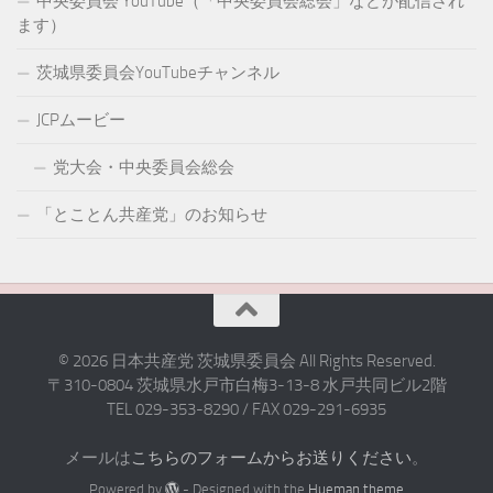
中央委員会 YouTube（「中央委員会総会」などが配信され
ます）
茨城県委員会YouTubeチャンネル
JCPムービー
党大会・中央委員会総会
「とことん共産党」のお知らせ
© 2026 日本共産党 茨城県委員会 All Rights Reserved.
〒310-0804 茨城県水戸市白梅3-13-8 水戸共同ビル2階
TEL 029-353-8290 / FAX 029-291-6935
メールは
こちらのフォームからお送りください
。
Powered by
- Designed with the
Hueman theme