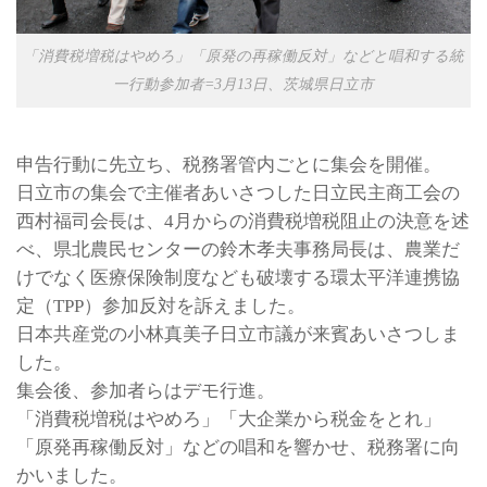
「消費税増税はやめろ」「原発の再稼働反対」などと唱和する統
一行動参加者=3月13日、茨城県日立市
申告行動に先立ち、税務署管内ごとに集会を開催。
日立市の集会で主催者あいさつした日立民主商工会の
西村福司会長は、4月からの消費税増税阻止の決意を述
べ、県北農民センターの鈴木孝夫事務局長は、農業だ
けでなく医療保険制度なども破壊する環太平洋連携協
定（TPP）参加反対を訴えました。
日本共産党の小林真美子日立市議が来賓あいさつしま
した。
集会後、参加者らはデモ行進。
「消費税増税はやめろ」「大企業から税金をとれ」
「原発再稼働反対」などの唱和を響かせ、税務署に向
かいました。