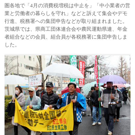
圏各地で「4月の消費税増税は中止を」「中小業者の営
業と労働者の暮らしを守れ」などと訴えて集会やデモ
行進、税務署への集団申告などが取り組まれました。
茨城県では、県商工団体連合会や農民運動県連、年金
者組合などの会員、組合員が各税務署に集団申告しま
した。