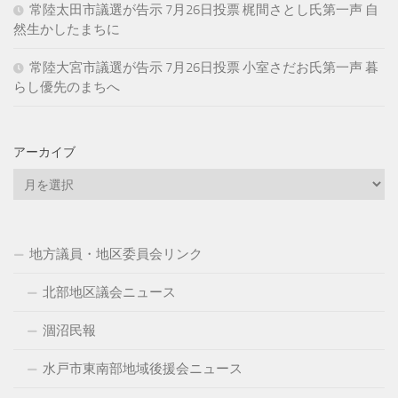
常陸太田市議選が告示 7月26日投票 梶間さとし氏第一声 自
然生かしたまちに
常陸大宮市議選が告示 7月26日投票 小室さだお氏第一声 暮
らし優先のまちへ
アーカイブ
ア
ー
カ
イ
地方議員・地区委員会リンク
ブ
北部地区議会ニュース
涸沼民報
水戸市東南部地域後援会ニュース