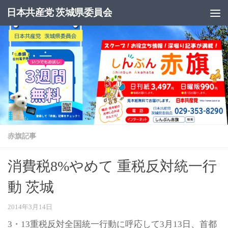
日本共産党 茨城県委員会
コンテンツへスキップ
赤旗記事
消費税8%やめて 重税反対統一行
動 茨城
2014年3月14日
3・13重税反対全国統一行動に呼応して3月13日、首都