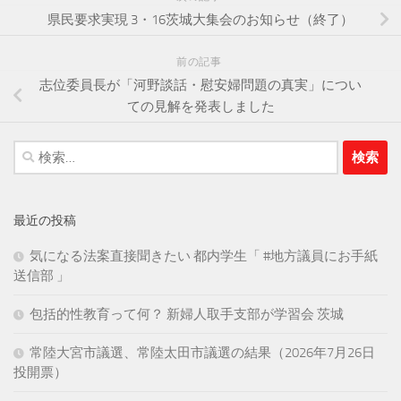
県民要求実現 3・16茨城大集会のお知らせ（終了）
前の記事
志位委員長が「河野談話・慰安婦問題の真実」につい
ての見解を発表しました
検
索:
最近の投稿
気になる法案直接聞きたい 都内学生「 #地方議員にお手紙
送信部 」
包括的性教育って何？ 新婦人取手支部が学習会 茨城
常陸大宮市議選、常陸太田市議選の結果（2026年7月26日
投開票）