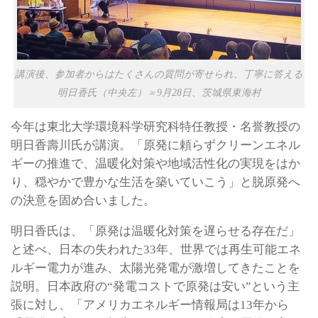
講演後、参加者からはたくさんの質問が寄せられ、丁寧に答える
明日香氏（中央左）＝9月28日、茨城県東海村
今年は東北大学環境科学研究科特任教授・名誉教授の
明日香壽川氏が講演。「原発に頼らずクリーンエネル
ギーの推進で、温暖化対策や地域活性化の実現をはか
り、穏やかで豊かな生活を築いていこう」と脱原発へ
の決意を固め合いました。
明日香氏は、「原発は温暖化対策を遅らせる存在だ」
と述べ、日本の失われた33年、世界では再生可能エネ
ルギー電力が進み、太陽光発電が激増してきたことを
説明。日本政府の“発電コストで原発は安い”という主
張に対し、「アメリカエネルギー情報局は13年から