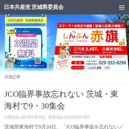
日本共産党 茨城県委員会
コンテンツへスキップ
赤旗記事
JCO臨界事故忘れない 茨城・東
海村で9・30集会
公開済み
2025年9月30日
· 更新済み
2025年9月30日
茨城県東海村で9月28日、「JCO臨界事故を忘れない／