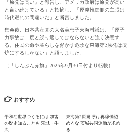
『原発は高い』と報告し、アメリカ政府は原発が高い
と言い続けている」と指摘し、「原発推進側の主張は
時代遅れの間違いだ」と断言しました。
集会後、日本共産党の大名美恵子東海村議は、「原子
力事故は二度と繰り返してはならないと強く決意す
る。住民の命や暮らしを脅かす危険な東海第2原発は廃
炉にするしかない」と語りました。
（「しんぶん赤旗」2025年9月30日付より転載）
おすすめ
平和な世界つくるには 加害
東海第2原発 県は再稼働認
の歴史知ることも 茨城・牛
めるな 茨城共同運動が求め
久
る