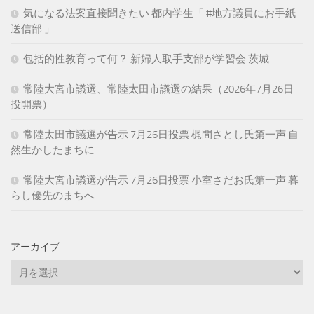
気になる法案直接聞きたい 都内学生「 #地方議員にお手紙
送信部 」
包括的性教育って何？ 新婦人取手支部が学習会 茨城
常陸大宮市議選、常陸太田市議選の結果（2026年7月26日
投開票）
常陸太田市議選が告示 7月26日投票 梶間さとし氏第一声 自
然生かしたまちに
常陸大宮市議選が告示 7月26日投票 小室さだお氏第一声 暮
らし優先のまちへ
アーカイブ
ア
ー
カ