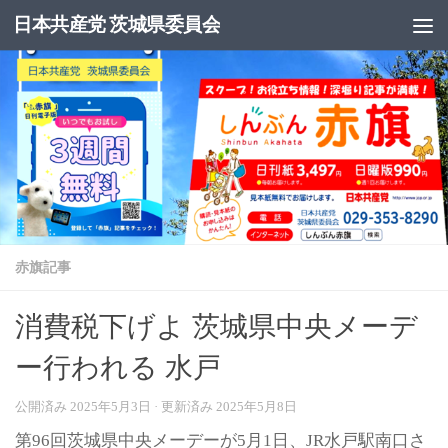
日本共産党 茨城県委員会
コンテンツへスキップ
赤旗記事
消費税下げよ 茨城県中央メーデ
ー行われる 水戸
公開済み
2025年5月3日
· 更新済み
2025年5月8日
第96回茨城県中央メーデーが5月1日、JR水戸駅南口さ