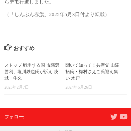
らデモ行進しました。
（「しんぶん赤旗」2025年5月3日付より転載）
おすすめ
ストップ 戦争する国 市議選
聞いて知って！共産党 山添
勝利、塩川鉄也氏が訴え 茨
拓氏・梅村さえこ氏迎え集
城・牛久
い 水戸
2023年2月7日
2024年6月26日
フォロー: