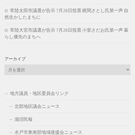
常陸太田市議選が告示 7月26日投票 梶間さとし氏第一声 自
然生かしたまちに
常陸大宮市議選が告示 7月26日投票 小室さだお氏第一声 暮
らし優先のまちへ
アーカイブ
ア
ー
カ
イ
地方議員・地区委員会リンク
ブ
北部地区議会ニュース
涸沼民報
水戸市東南部地域後援会ニュース