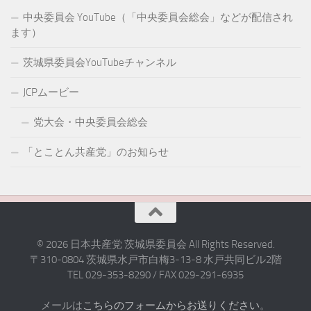
中央委員会 YouTube（「中央委員会総会」などが配信され
ます）
茨城県委員会YouTubeチャンネル
JCPムービー
党大会・中央委員会総会
「とことん共産党」のお知らせ
© 2026 日本共産党 茨城県委員会 All Rights Reserved.
〒310-0804 茨城県水戸市白梅3-13-8 水戸共同ビル2階
TEL 029-353-8290 / FAX 029-291-6935
メールは
こちらのフォームからお送りください
。