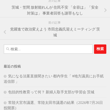
次の記事
茨城・笠間 放射能れんが 住民不安 「全容は」「安全
対策は」 事業者回答も謝罪もなし
前の記事
党躍進で政治変えよう 市田忠義氏迎えミーティング 茨
城
検
索:
最近の投稿
気になる法案直接聞きたい 都内学生「 #地方議員にお手紙
送信部 」
包括的性教育って何？ 新婦人取手支部が学習会 茨城
常陸大宮市議選、常陸太田市議選の結果（2026年7月26日
投開票）