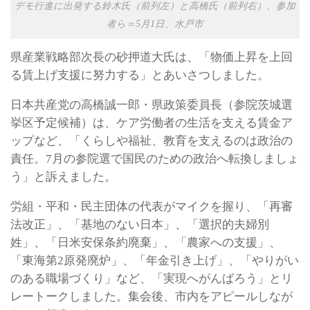
デモ行進に出発する鈴木氏（前列左）と高橋氏（前列右）、参加
者ら＝5月1日、水戸市
県産業戦略部次長の砂押道大氏は、「物価上昇を上回
る賃上げ支援に努力する」とあいさつしました。
日本共産党の高橋誠一郎・県政策委員長（参院茨城選
挙区予定候補）は、ケア労働者の生活を支える賃金ア
ップなど、「くらしや福祉、教育を支えるのは政治の
責任。7月の参院選で国民のための政治へ転換しましょ
う」と訴えました。
労組・平和・民主団体の代表がマイクを握り、「再審
法改正」、「基地のない日本」、「選択的夫婦別
姓」、「日米安保条約廃棄」、「農家への支援」、
「東海第2原発廃炉」、「年金引き上げ」、「やりがい
のある職場づくり」など、「実現へがんばろう」とリ
レートークしました。集会後、市内をアピールしなが