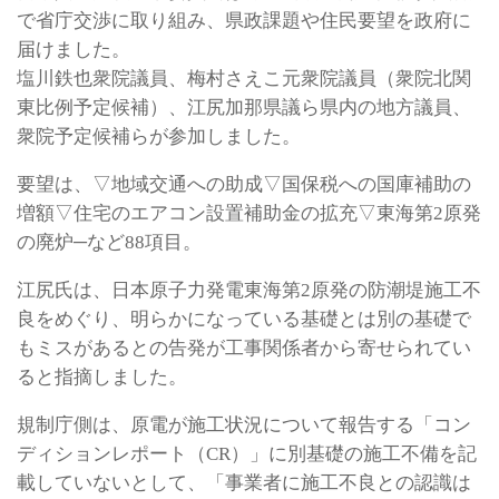
で省庁交渉に取り組み、県政課題や住民要望を政府に
届けました。
塩川鉄也衆院議員、梅村さえこ元衆院議員（衆院北関
東比例予定候補）、江尻加那県議ら県内の地方議員、
衆院予定候補らが参加しました。
要望は、▽地域交通への助成▽国保税への国庫補助の
増額▽住宅のエアコン設置補助金の拡充▽東海第2原発
の廃炉─など88項目。
江尻氏は、日本原子力発電東海第2原発の防潮堤施工不
良をめぐり、明らかになっている基礎とは別の基礎で
もミスがあるとの告発が工事関係者から寄せられてい
ると指摘しました。
規制庁側は、原電が施工状況について報告する「コン
ディションレポート（CR）」に別基礎の施工不備を記
載していないとして、「事業者に施工不良との認識は