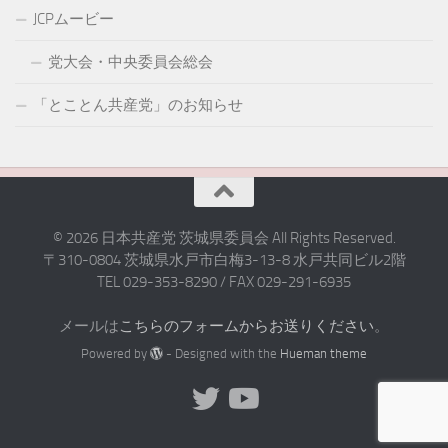
JCPムービー
党大会・中央委員会総会
「とことん共産党」のお知らせ
© 2026 日本共産党 茨城県委員会 All Rights Reserved.
〒310-0804 茨城県水戸市白梅3-13-8 水戸共同ビル2階
TEL 029-353-8290 / FAX 029-291-6935
メールは
こちらのフォームからお送りください
。
Powered by
- Designed with the
Hueman theme