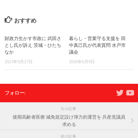
おすすめ
財政力生かす市政に 武田さ
暮らし・営業守る支援を 田
とし氏が訴え 茨城・ひたち
中真己氏が代表質問 水戸市
なか
議会
2023年9月27日
2026年6月9日
フォロー:
次の記事
後期高齢者医療 減免規定設け弾力的運営を 共産党議員
求める
前の記事