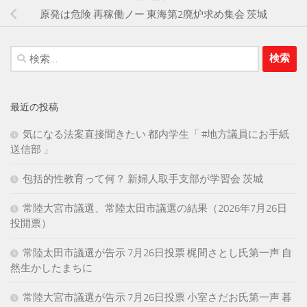
原発は危険 再稼働ノー 東海第2廃炉求め集会 茨城
検
索:
最近の投稿
気になる法案直接聞きたい 都内学生「 #地方議員にお手紙
送信部 」
包括的性教育って何？ 新婦人取手支部が学習会 茨城
常陸大宮市議選、常陸太田市議選の結果（2026年7月26日
投開票）
常陸太田市議選が告示 7月26日投票 梶間さとし氏第一声 自
然生かしたまちに
常陸大宮市議選が告示 7月26日投票 小室さだお氏第一声 暮