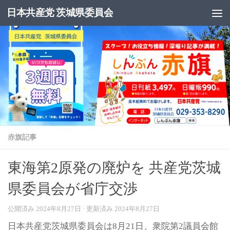
日本共産党 茨城県委員会
コンテンツへスキップ
赤旗記事
東海第2原発の廃炉を 共産党茨城
県委員会が省庁交渉
公開済み
2024年8月27日
· 更新済み
2024年8月27日
日本共産党茨城県委員会は8月21日、衆院第2議員会館