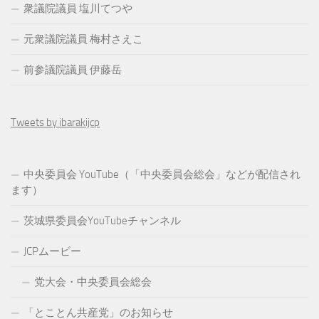
衆議院議員 塩川てつや
元衆議院議員 梅村さえこ
前参議院議員 伊藤岳
Tweets by ibarakijcp
中央委員会 YouTube（「中央委員会総会」などが配信され
ます）
茨城県委員会YouTubeチャンネル
JCPムービー
党大会・中央委員会総会
「とことん共産党」のお知らせ