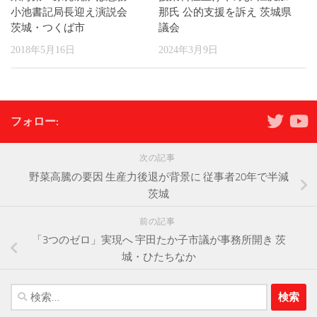
小池書記局長迎え演説会
那氏 公的支援を訴え 茨城県
茨城・つくば市
議会
2018年5月16日
2024年3月9日
フォロー:
次の記事
野菜高騰の要因 生産力後退が背景に 従事者20年で半減
茨城
前の記事
「3つのゼロ」実現へ 宇田たか子市議が事務所開き 茨
城・ひたちなか
検
索: