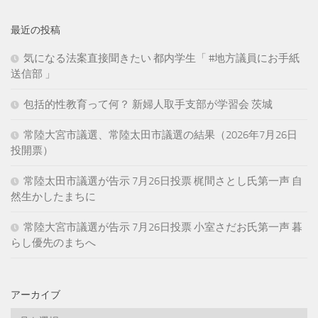
最近の投稿
気になる法案直接聞きたい 都内学生「 #地方議員にお手紙
送信部 」
包括的性教育って何？ 新婦人取手支部が学習会 茨城
常陸大宮市議選、常陸太田市議選の結果（2026年7月26日
投開票）
常陸太田市議選が告示 7月26日投票 梶間さとし氏第一声 自
然生かしたまちに
常陸大宮市議選が告示 7月26日投票 小室さだお氏第一声 暮
らし優先のまちへ
アーカイブ
ア