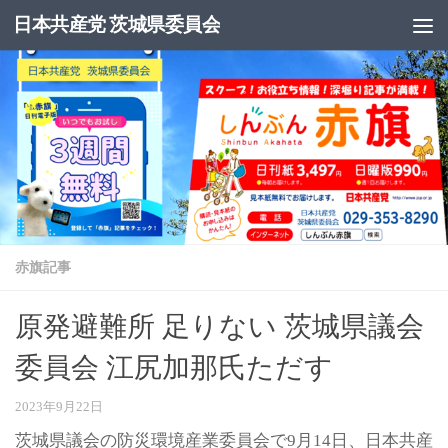
日本共産党 茨城県委員会
コンテンツへスキップ
赤旗記事
原発避難所 足りない 茨城県議会
委員会 江尻加那氏ただす
2023年9月22日
茨城県議会の防災環境産業委員会で9月14日、日本共産