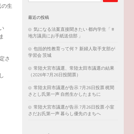
索:
民の生
最近の投稿
い
気になる法案直接聞きたい 都内学生「 #
地方議員にお手紙送信部 」
ま
包括的性教育って何？ 新婦人取手支部が
学習会 茨城
定さ
常陸大宮市議選、常陸太田市議選の結果
（2026年7月26日投開票）
し
常陸太田市議選が告示 7月26日投票 梶間
さとし氏第一声 自然生かしたまちに
常陸大宮市議選が告示 7月26日投票 小室
さだお氏第一声 暮らし優先のまちへ