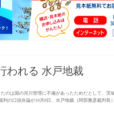
行われる 水戸地裁
濫したのは国の河川管理に不備があったためだとして、茨
裁判の口頭弁論が10月8日、水戸地裁（阿部雅彦裁判長