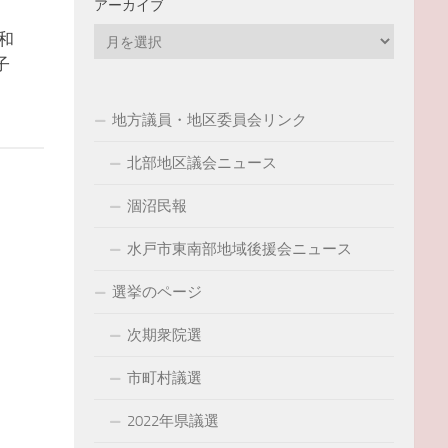
アーカイブ
ア
和
ー
子
カ
イ
地方議員・地区委員会リンク
ブ
北部地区議会ニュース
涸沼民報
水戸市東南部地域後援会ニュース
選挙のページ
次期衆院選
市町村議選
2022年県議選