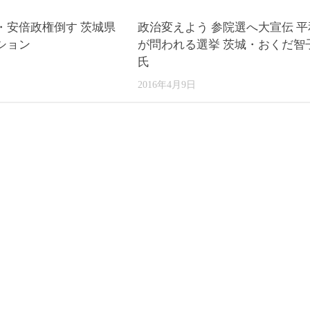
・安倍政権倒す 茨城県
政治変えよう 参院選へ大宣伝 平
ション
が問われる選挙 茨城・おくだ智
氏
2016年4月9日