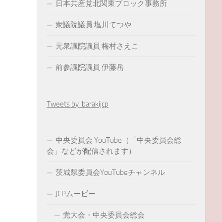
日本共産党北関東ブロック事務所
衆議院議員 塩川てつや
元衆議院議員 梅村さえこ
前参議院議員 伊藤岳
Tweets by ibarakijcp
中央委員会 YouTube（「中央委員会総
会」などが配信されます）
茨城県委員会YouTubeチャンネル
JCPムービー
党大会・中央委員会総会