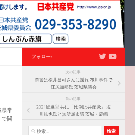
フォロー:
次の記事
県警は桜井昌司さんに謝れ 布川事件で
江尻加那氏 茨城県議会
前の記事
2021総選挙 共に「比例は共産党」 塩
城県常
川鉄也氏と無所属市議 茨城・鹿嶋
）で開
検