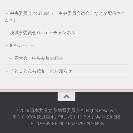
中央委員会 YouTube（「中央委員会総会」などが配信され
ます）
茨城県委員会YouTubeチャンネル
JCPムービー
党大会・中央委員会総会
「とことん共産党」のお知らせ
© 2026 日本共産党 茨城県委員会 All Rights Reserved.
〒310-0804 茨城県水戸市白梅3-13-8 水戸共同ビル2階
TEL 029-353-8290 / FAX 029-291-6935