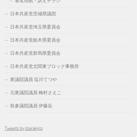
署名用紙・訴えチラシ
日本共産党茨城県議団
日本共産党埼玉県委員会
日本共産党栃木県委員会
日本共産党群馬県委員会
日本共産党北関東ブロック事務所
衆議院議員 塩川てつや
元衆議院議員 梅村さえこ
前参議院議員 伊藤岳
Tweets by ibarakijcp