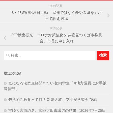
次の記事
8・15終戦記念日行動 「武器ではなく夢や希望を」水
戸で訴え 茨城
前の記事
PCR検査拡充・コロナ対策強化を 共産党つくば市委員
会、市長に申し入れ
検
索:
最近の投稿
気になる法案直接聞きたい 都内学生「 #地方議員にお手紙
送信部 」
包括的性教育って何？ 新婦人取手支部が学習会 茨城
常陸大宮市議選、常陸太田市議選の結果（2026年7月26日