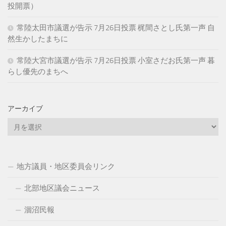
投開票）
常陸太田市議選が告示 7月26日投票 梶間さとし氏第一声 自
然生かしたまちに
常陸大宮市議選が告示 7月26日投票 小室さだお氏第一声 暮
らし優先のまちへ
アーカイブ
ア
ー
カ
イ
地方議員・地区委員会リンク
ブ
北部地区議会ニュース
涸沼民報