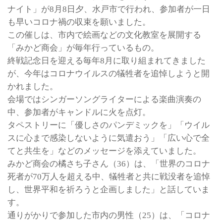
ナイト」が8月8日夕、水戸市で行われ、参加者が一日
も早いコロナ禍の収束を願いました。
この催しは、市内で絵画などの文化教室を展開する
「みかど商会」が毎年行っているもの。
終戦記念日を迎える毎年8月に取り組まれてきました
が、今年はコロナウイルスの犠牲者を追悼しようと開
かれました。
会場ではシンガーソングライターによる楽曲演奏の
中、参加者がキャンドルに火を点灯。
タペストリーに「優しさのパンデミックを」「ウイル
スに心まで感染しないように気遣おう」「広い心で全
てと共生を」などのメッセージを添えていました。
みかど商会の橘さち子さん（36）は、「世界のコロナ
死者が70万人を超える中、犠牲者と共に戦没者を追悼
し、世界平和を祈ろうと企画しました」と話していま
す。
通りがかりで参加した市内の男性（25）は、「コロナ