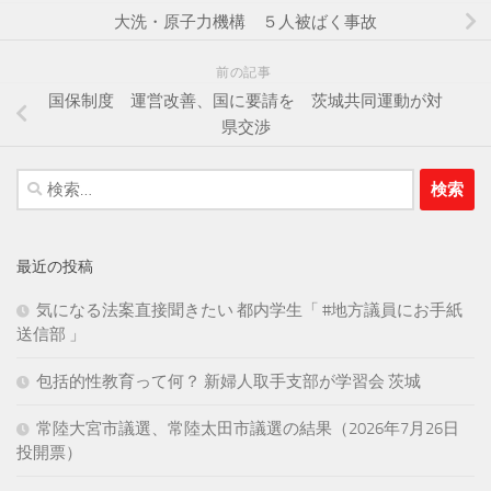
大洗・原子力機構 ５人被ばく事故
前の記事
国保制度 運営改善、国に要請を 茨城共同運動が対
県交渉
検
索:
最近の投稿
気になる法案直接聞きたい 都内学生「 #地方議員にお手紙
送信部 」
包括的性教育って何？ 新婦人取手支部が学習会 茨城
常陸大宮市議選、常陸太田市議選の結果（2026年7月26日
投開票）