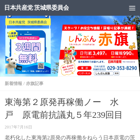
日本共産党 茨城県委員会
コンテンツへスキップ
新着情報
/
赤旗記事
東海第２原発再稼働ノー 水
戸 原電前抗議丸５年239回目
2017年7月16日
老朽化した東海第2原発の再稼働をねらう日本原電の茨