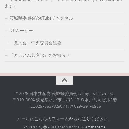
ます）
茨城県委員会YouTubeチャンネル
JCPムービー
党大会・中央委員会総会
「とことん共産党」のお知らせ
© 2026 日本共産党 茨城県委員会 All Rights Reserved.
〒310-0804 茨城県水戸市白梅3-13-8 水戸共同ビル2階
TEL 029-353-8290 / FAX 029-291-6935
メールは
こちらのフォームからお送りください
。
Powered by
- Designed with the
Hueman theme