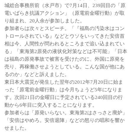
城総合事務所前（水戸市）で7月14日、239回目の「原
電いばらき抗議アクション」（原電前金曜行動）が取
り組まれ、20人余が参加しました。
参加者らは次々とスピーチ。「『福島の汚染水はコン
トロールされている』などとウソをいってきた安倍首
相は今、人間性が問われるところまで追い込まれてい
る」「東海第2原発の液状化対策などは不可能」「日本
は福島の原発事故で被害を受けたのに、外国に原発を
売り、再稼働させようとしている。こんな国が他にあ
るのか」などと訴えました。
東日本大震災が発生した翌年の2012年7月20日に始ま
った「原電前金曜行動」は今月ちょうど5年になりま
す。次回21日の金曜日に予定されている240回目の行
動から6年目に突入することになります。
参加者らは「原発いらない。東海第2はさっさと廃炉」
「安倍はやめろ。安倍退陣」などの怒りの唱和を響か
せました。