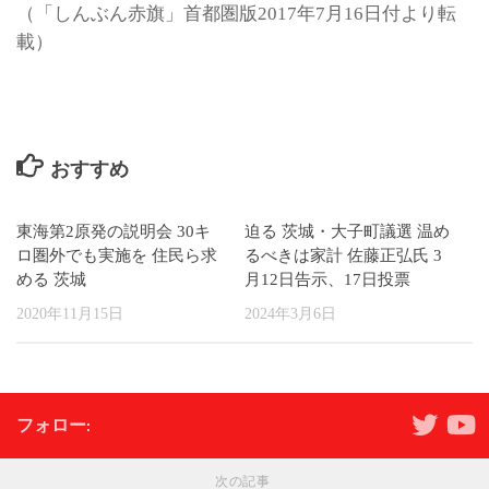
（「しんぶん赤旗」首都圏版2017年7月16日付より転
載）
おすすめ
東海第2原発の説明会 30キ
迫る 茨城・大子町議選 温め
ロ圏外でも実施を 住民ら求
るべきは家計 佐藤正弘氏 3
める 茨城
月12日告示、17日投票
2020年11月15日
2024年3月6日
フォロー:
次の記事