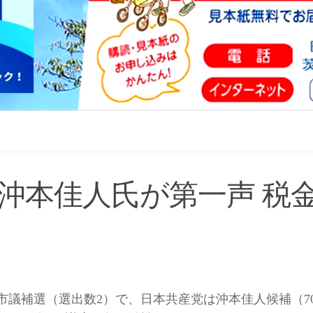
沖本佳人氏が第一声 税
谷市議補選（選出数2）で、日本共産党は沖本佳人候補（7