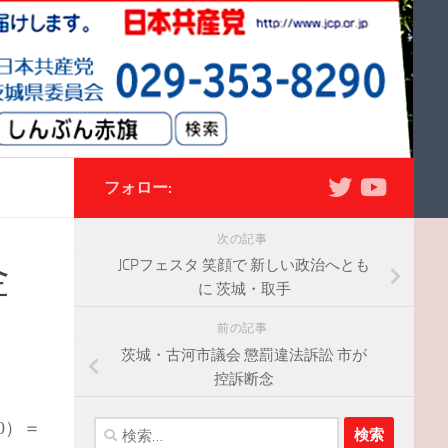
フォロー:
次の記事
金
JCPフェスタ 笑顔で 新しい政治へとも
に 茨城・取手
前の記事
茨城・古河市議会 懲罰違法訴訟 市が
控訴断念
0）＝
検