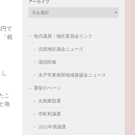
アーカイブ
ア
ー
カ
億円で
イ
地方議員・地区委員会リンク
、「税
ブ
北部地区議会ニュース
涸沼民報
まし
水戸市東南部地域後援会ニュース
選挙のページ
たこ
次期衆院選
と強
市町村議選
2022年県議選