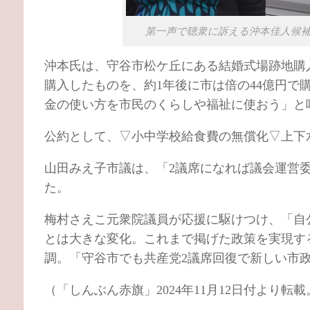
第一声で聴衆に訴える沖本佳人候補（
沖本氏は、守谷市松ケ丘にある結婚式場跡地購入
購入したものを、約1年後に市は倍の44億円
金の使い方を市民のくらしや福祉に使おう」と
公約として、▽小中学校給食費の無償化▽上下
山田みえ子市議は、「2議席になれば議会運営
た。
梅村さえこ元衆院議員が応援に駆けつけ、「自
とは大きな変化。これまで掲げた政策を実現す
調。「守谷市でも共産党2議席回復で新しい市
（「しんぶん赤旗」2024年11月12日付より転載