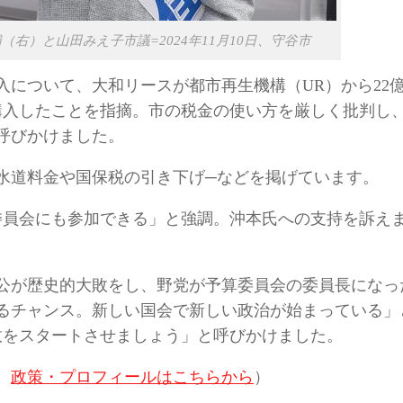
右）と山田みえ子市議=2024年11月10日、守谷市
について、大和リースが都市再生機構（UR）から22
で購入したことを指摘。市の税金の使い方を厳しく批判し
呼びかけました。
水道料金や国保税の引き下げ─などを掲げています。
委員会にも参加できる」と強調。沖本氏への支持を訴え
公が歴史的大敗をし、野党が予算委員会の委員長になっ
るチャンス。新しい国会で新しい政治が始まっている」
政をスタートさせましょう」と呼びかけました。
。
政策・プロフィールはこちらから
）