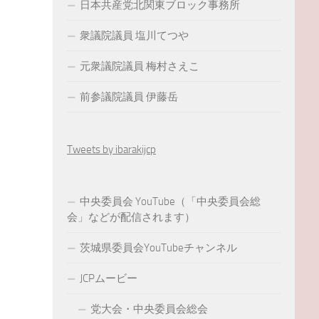
日本共産党北関東ブロック事務所
衆議院議員 塩川てつや
元衆議院議員 梅村さえこ
前参議院議員 伊藤岳
Tweets by ibarakijcp
中央委員会 YouTube（「中央委員会総
会」などが配信されます）
茨城県委員会YouTubeチャンネル
JCPムービー
党大会・中央委員会総会