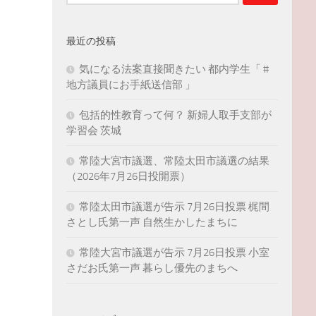
索:
最近の投稿
気になる法案直接聞きたい 都内学生「 #
地方議員にお手紙送信部 」
包括的性教育って何？ 新婦人取手支部が
学習会 茨城
常陸大宮市議選、常陸太田市議選の結果
（2026年7月26日投開票）
常陸太田市議選が告示 7月26日投票 梶間
さとし氏第一声 自然生かしたまちに
常陸大宮市議選が告示 7月26日投票 小室
さだお氏第一声 暮らし優先のまちへ