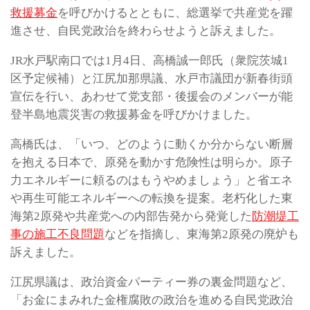
救援募金
を呼びかけるとともに、総選挙で共産党を躍
進させ、自民党政治を終わらせようと訴えました。
JR水戸駅南口では1月4日、高橋誠一郎氏（衆院茨城1
区予定候補）と江尻加那県議、水戸市議団が新春街頭
宣伝を行い、あわせて党支部・後援会のメンバーが能
登半島地震災害の救援募金を呼びかけました。
高橋氏は、「いつ、どのように動くか分からない断層
を抱える日本で、原発を動かす危険性は明らか。原子
力エネルギーに頼るのはもうやめましょう」と省エネ
や再生可能エネルギーへの転換を提案。老朽化した東
海第2原発や共産党への内部告発から発覚した
防潮堤工
事の施工不良問題
などを指摘し、東海第2原発の廃炉も
訴えました。
江尻県議は、政治資金パーティー券の裏金問題など、
「お金にまみれた金権腐敗の政治を進める自民党政治