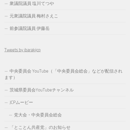
衆議院議員 塩川てつや
元衆議院議員 梅村さえこ
前参議院議員 伊藤岳
Tweets by ibarakijcp
中央委員会 YouTube（「中央委員会総会」などが配信され
ます）
茨城県委員会YouTubeチャンネル
JCPムービー
党大会・中央委員会総会
「とことん共産党」のお知らせ