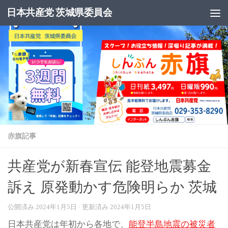
日本共産党 茨城県委員会
コンテンツへスキップ
赤旗記事
共産党が新春宣伝 能登地震募金
訴え 原発動かす危険明らか 茨城
公開済み
2024年1月5日
· 更新済み
2024年1月5日
日本共産党は年初から各地で、
能登半島地震の被災者