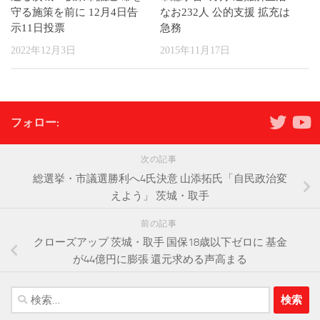
守る施策を前に 12月4日告
なお232人 公的支援 拡充は
示11日投票
急務
2022年12月3日
2015年11月17日
フォロー:
次の記事
総選挙・市議選勝利へ4氏決意 山添拓氏「自民政治変
えよう」 茨城・取手
前の記事
クローズアップ 茨城・取手 国保18歳以下ゼロに 基金
が44億円に膨張 還元求める声高まる
検
索: