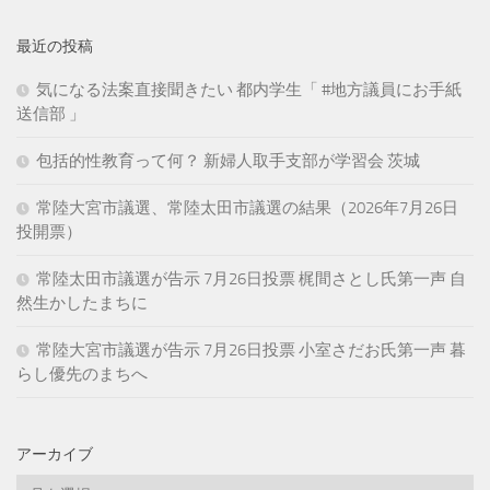
最近の投稿
気になる法案直接聞きたい 都内学生「 #地方議員にお手紙
送信部 」
包括的性教育って何？ 新婦人取手支部が学習会 茨城
常陸大宮市議選、常陸太田市議選の結果（2026年7月26日
投開票）
常陸太田市議選が告示 7月26日投票 梶間さとし氏第一声 自
然生かしたまちに
常陸大宮市議選が告示 7月26日投票 小室さだお氏第一声 暮
らし優先のまちへ
アーカイブ
ア