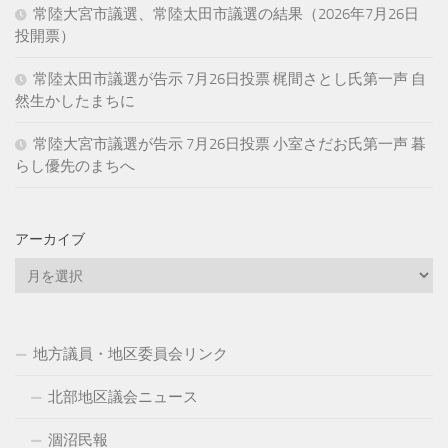
常陸大宮市議選、常陸太田市議選の結果（2026年7月26日
投開票）
常陸太田市議選が告示 7月26日投票 梶間さとし氏第一声 自
然生かしたまちに
常陸大宮市議選が告示 7月26日投票 小室さだお氏第一声 暮
らし優先のまちへ
アーカイブ
ア
ー
カ
イ
地方議員・地区委員会リンク
ブ
北部地区議会ニュース
涸沼民報