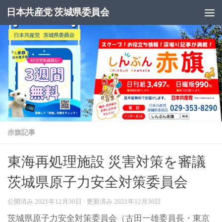
日本共産党 茨城県委員会
コンテンツへスキップ
赤旗記事
東海再処理施設 災害対策を審議
茨城県原子力安全対策委員会
公開済み
2021年12月30日
· 更新済み
2021年12月30日
茨城県原子力安全対策委員会（古田一雄委員長・東京