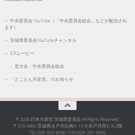
中央委員会 YouTube（「中央委員会総会」などが配信され
ます）
茨城県委員会YouTubeチャンネル
JCPムービー
党大会・中央委員会総会
「とことん共産党」のお知らせ
© 2026 日本共産党 茨城県委員会 All Rights Reserved.
〒310-0804 茨城県水戸市白梅3-13-8 水戸共同ビル2階
TEL 029-353-8290 / FAX 029-291-6935