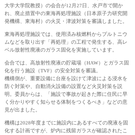
大学大学院教授）の会合が12月27日、水戸市で開か
れ、廃止措置中の東海再処理施設（日本原子力研究開
発機構、東海村）の火災・津波対策を審議しました。
東海再処理施設では、使用済み核燃料からプルトニウ
ムなどを取り出す「再処理」の工程で発生する、高レ
ベル放射性廃液のガラス固化を実施しています。
会合では、高放射性廃液の貯蔵場（HAW）とガラス固
化を行う施設（TVF）の安全対策を審議。
機構側が、重要設備に台座を設けて津波による浸水を
防ぐ対策や、自動消火設備の設置など火災対策を説
明。委員からは、「施設で事故が起きた際に住民に早
く分かりやすく知らせる体制をつくるべき」などの意
見が出ました。
機構は2028年度までに施設内にあるすべての廃液を固
化する計画ですが、炉内に残留ガラスが確認されたこ