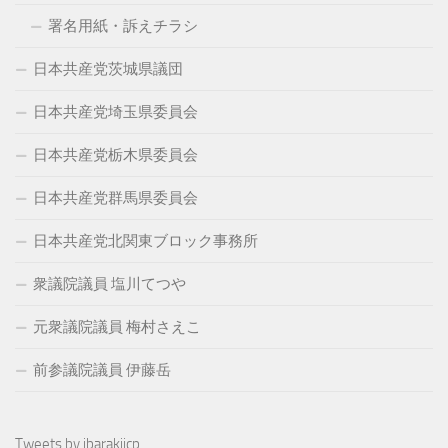
署名用紙・訴えチラシ
日本共産党茨城県議団
日本共産党埼玉県委員会
日本共産党栃木県委員会
日本共産党群馬県委員会
日本共産党北関東ブロック事務所
衆議院議員 塩川てつや
元衆議院議員 梅村さえこ
前参議院議員 伊藤岳
Tweets by ibarakijcp