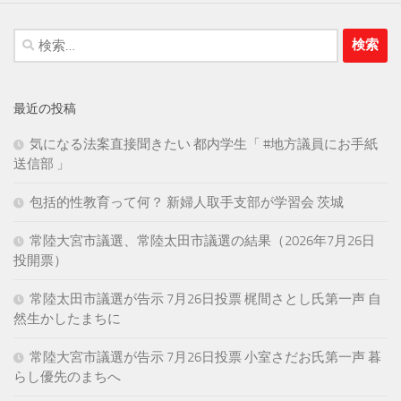
検
索:
最近の投稿
気になる法案直接聞きたい 都内学生「 #地方議員にお手紙
送信部 」
包括的性教育って何？ 新婦人取手支部が学習会 茨城
常陸大宮市議選、常陸太田市議選の結果（2026年7月26日
投開票）
常陸太田市議選が告示 7月26日投票 梶間さとし氏第一声 自
然生かしたまちに
常陸大宮市議選が告示 7月26日投票 小室さだお氏第一声 暮
らし優先のまちへ