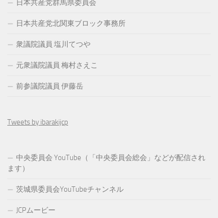
日本共産党群馬県委員会
日本共産党北関東ブロック事務所
衆議院議員 塩川てつや
元衆議院議員 梅村さえこ
前参議院議員 伊藤岳
Tweets by ibarakijcp
中央委員会 YouTube（「中央委員会総会」などが配信され
ます）
茨城県委員会YouTubeチャンネル
JCPムービー