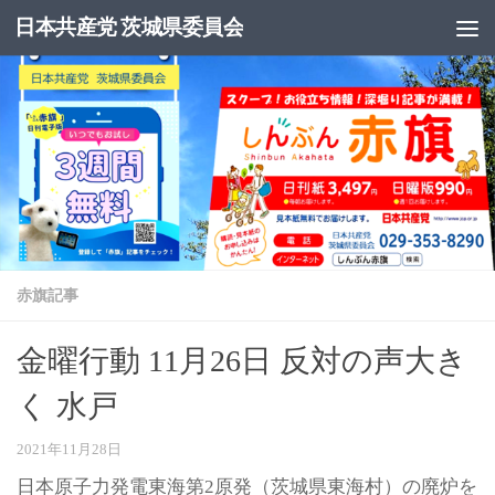
日本共産党 茨城県委員会
コンテンツへスキップ
赤旗記事
金曜行動 11月26日 反対の声大き
く 水戸
2021年11月28日
日本原子力発電東海第2原発（茨城県東海村）の廃炉を