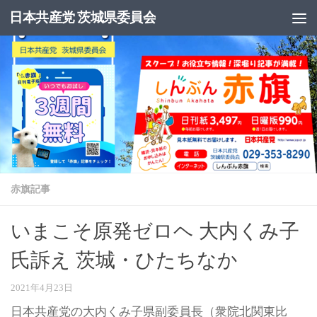
日本共産党 茨城県委員会
コンテンツへスキップ
赤旗記事
いまこそ原発ゼロヘ 大内くみ子
氏訴え 茨城・ひたちなか
2021年4月23日
日本共産党の大内くみ子県副委員長（衆院北関東比