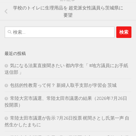
学校のトイレに生理用品を 超党派女性議員ら茨城県に
要望
検
索:
最近の投稿
気になる法案直接聞きたい 都内学生「 #地方議員にお手紙
送信部 」
包括的性教育って何？ 新婦人取手支部が学習会 茨城
常陸大宮市議選、常陸太田市議選の結果（2026年7月26日
投開票）
常陸太田市議選が告示 7月26日投票 梶間さとし氏第一声 自
然生かしたまちに