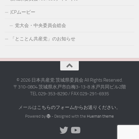
JCPムービー
党大会・中央委員会総会
「とことん共産党」のお知らせ
© 2026 日本共産党 茨城県委員会 All Rights Reserved.
〒310-0804 茨城県水戸市白梅3-13-8 水戸共同ビル2階
TEL 029-353-8290 / FAX 029-291-6935
メールは
こちらのフォームからお送りください
。
Powered by
- Designed with the
Hueman theme