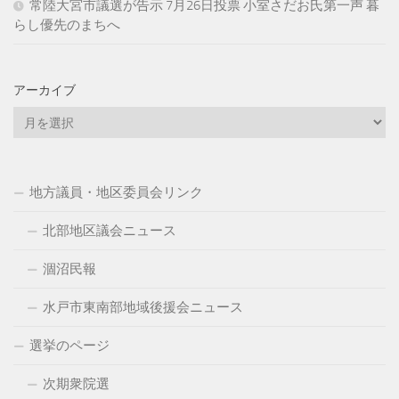
常陸大宮市議選が告示 7月26日投票 小室さだお氏第一声 暮
らし優先のまちへ
アーカイブ
ア
ー
カ
イ
地方議員・地区委員会リンク
ブ
北部地区議会ニュース
涸沼民報
水戸市東南部地域後援会ニュース
選挙のページ
次期衆院選