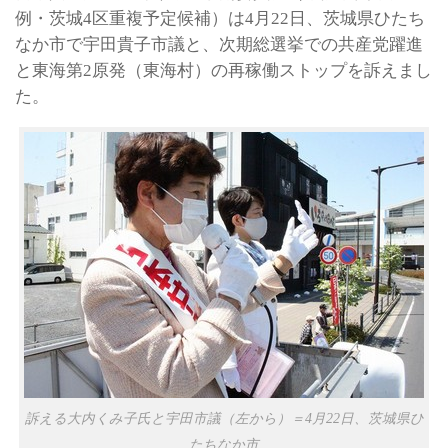
例・茨城4区重複予定候補）は4月22日、茨城県ひたち
なか市で宇田貴子市議と、次期総選挙での共産党躍進
と東海第2原発（東海村）の再稼働ストップを訴えまし
た。
訴える大内くみ子氏と宇田市議（左から）＝4月22日、茨城県ひ
たちなか市