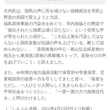
大内氏は、国民の声に耳を傾けない強権政治を市民と
野党の共闘で変えようと力説。
福島原発事故の汚染水をめぐり、市内漁協との懇談で
「放出されたら漁業は成り立たない」という切実な声
が寄せられたと紹介し、「これ以上海を汚染してはな
らないと国民多数が抗議の声を上げている。断じて認
められない」、「原発推進の中心・梶山弘志経産相の
地元から東海第2原発の再稼働ストップ、原発ゼロの声
をあげていこう」と訴えました。
また、40年間の地方議員活動で保育所や学童保育、児
童相談所の改善へ力を尽くしてきたと述べ、「格差を
ただし、一人ひとり人間らしく生きられるジェンダー
平等社会をつくりたい」、「一票一票の力で政権交代
を」と呼びかけました。
（「しんぶん赤旗」2021年4月23日付より転載）