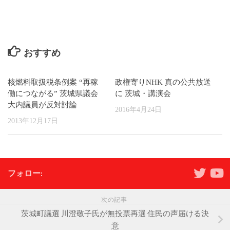
おすすめ
核燃料取扱税条例案 “再稼
政権寄りNHK 真の公共放送
働につながる” 茨城県議会
に 茨城・講演会
大内議員が反対討論
2016年4月24日
2013年12月17日
フォロー:
次の記事
茨城町議選 川澄敬子氏が無投票再選 住民の声届ける決
意