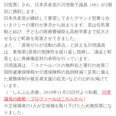
日投票）され、日本共産党の川澄敬子議員（66）が2期
目に挑戦します。
日本共産党が継続して要望してきたデマンド型乗り合
いタクシーの運行が来月から始まります。党は住民運
動と結び、子どもの医療費補助も高校卒業まで拡大さ
せるなど町政を前進させてきました。
また、「原発ゼロが活動の原点」と訴える川澄議員
は、東海第2原発の危険性を繰り返し指摘し、議会と町
長ともに再稼働反対の表明を行っています。
川澄議員は、▽スクールバスの無料化と運行の改善▽
国民健康保険税や介護保険料の負担軽減▽災害に備え
た避難体制や被災者支援の拡充─などの公約を掲げて
います。
（「しんぶん赤旗」2019年11月23日付より転載。
川澄
議員の政策・プロフィールはこちらから
）
※立候補者の1人が立候補を取り下げたため無投票にな
りました。