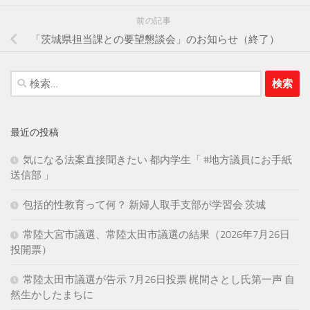
前の記事
「茨城県担当課との要望懇談会」のお知らせ（終了）
検
索:
最近の投稿
気になる法案直接聞きたい 都内学生「 #地方議員にお手紙
送信部 」
包括的性教育って何？ 新婦人取手支部が学習会 茨城
常陸大宮市議選、常陸太田市議選の結果（2026年7月26日
投開票）
常陸太田市議選が告示 7月26日投票 梶間さとし氏第一声 自
然生かしたまちに