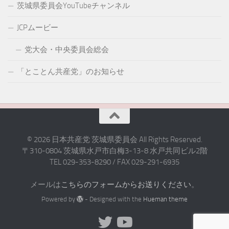
茨城県委員会YouTubeチャンネル
JCPムービー
党大会・中央委員会総会
「とことん共産党」のお知らせ
© 2026 日本共産党 茨城県委員会 All Rights Reserved.
〒310-0804 茨城県水戸市白梅3-13-8 水戸共同ビル2階
TEL 029-353-8290 / FAX 029-291-6935
メールは
こちらのフォームからお送りください
。
Powered by
- Designed with the
Hueman theme