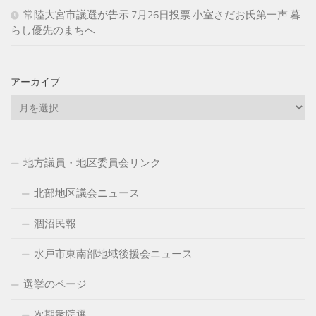
常陸大宮市議選が告示 7月26日投票 小室さだお氏第一声 暮
らし優先のまちへ
アーカイブ
ア
ー
カ
イ
地方議員・地区委員会リンク
ブ
北部地区議会ニュース
涸沼民報
水戸市東南部地域後援会ニュース
選挙のページ
次期衆院選