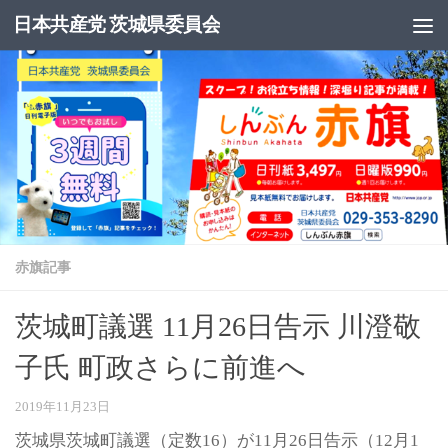
日本共産党 茨城県委員会
コンテンツへスキップ
赤旗記事
茨城町議選 11月26日告示 川澄敬
子氏 町政さらに前進へ
2019年11月23日
茨城県茨城町議選（定数16）が11月26日告示（12月1