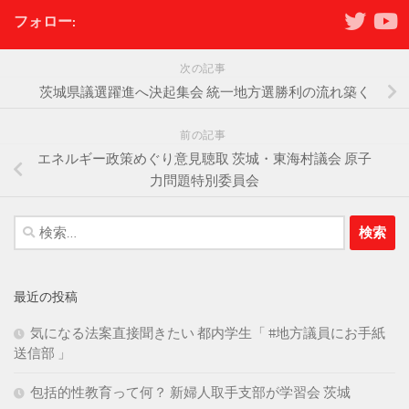
フォロー:
次の記事
茨城県議選躍進へ決起集会 統一地方選勝利の流れ築く
前の記事
エネルギー政策めぐり意見聴取 茨城・東海村議会 原子
力問題特別委員会
検
索:
最近の投稿
気になる法案直接聞きたい 都内学生「 #地方議員にお手紙
送信部 」
包括的性教育って何？ 新婦人取手支部が学習会 茨城