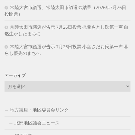
常陸大宮市議選、常陸太田市議選の結果（2026年7月26日
投開票）
常陸太田市議選が告示 7月26日投票 梶間さとし氏第一声 自
然生かしたまちに
常陸大宮市議選が告示 7月26日投票 小室さだお氏第一声 暮
らし優先のまちへ
アーカイブ
ア
ー
カ
イ
地方議員・地区委員会リンク
ブ
北部地区議会ニュース