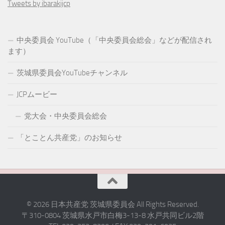
Tweets by ibarakijcp
中央委員会 YouTube（「中央委員会総会」などが配信され
ます）
茨城県委員会YouTubeチャンネル
JCPムービー
党大会・中央委員会総会
「とことん共産党」のお知らせ
© 2026 日本共産党 茨城県委員会 All Rights Reserved.
〒310-0804 茨城県水戸市白梅3-13-8 水戸共同ビル2階