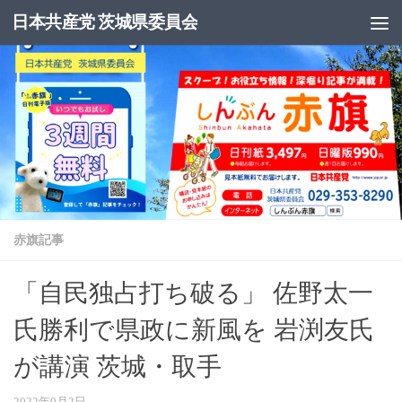
日本共産党 茨城県委員会
コンテンツへスキップ
赤旗記事
「自民独占打ち破る」 佐野太一
氏勝利で県政に新風を 岩渕友氏
が講演 茨城・取手
2022年9月2日