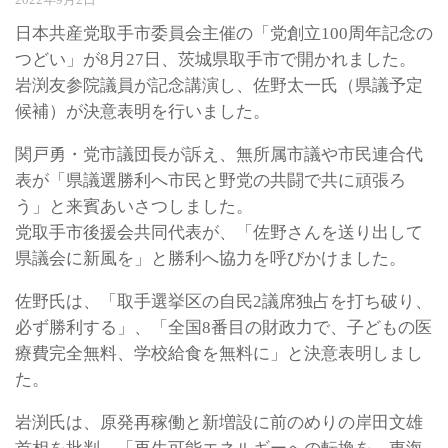
日本共産党取手市委員会主催の「党創立100周年記念の
つどい」が8月27日、茨城県取手市で開かれました。
岩渕友参院議員が記念講演し、佐野太一氏（県議予定
候補）が決意表明を行いました。
関戸勇・党市議団長が訴え、無所属市議や市民連合代
表が「県議選勝利へ市民と野党の共闘で共に頑張ろ
う」と来賓あいさつしました。
党取手市後援会共同代表が、「佐野さんを送り出して
県議会に新風を」と勝利へ協力を呼びかけました。
佐野氏は、「取手選挙区の自民2議席独占を打ち破り、
必ず勝利する」、「全国8番目の財政力で、子どもの医
療費完全無料、学校給食を無料に」と決意表明しまし
た。
岩渕氏は、原発再稼働と新増設に前のめりの岸田文雄