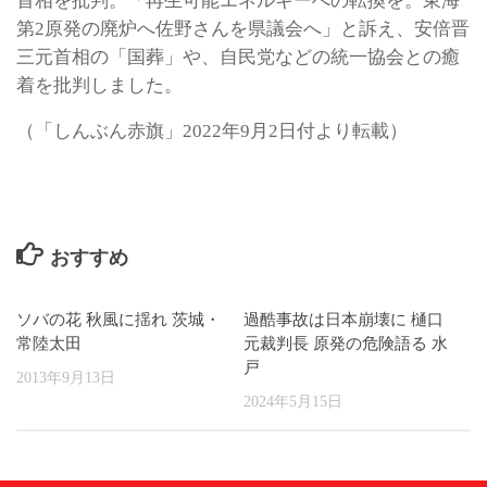
首相を批判。「再生可能エネルギーへの転換を。東海
第2原発の廃炉へ佐野さんを県議会へ」と訴え、安倍晋
三元首相の「国葬」や、自民党などの統一協会との癒
着を批判しました。
（「しんぶん赤旗」2022年9月2日付より転載）
おすすめ
ソバの花 秋風に揺れ 茨城・
過酷事故は日本崩壊に 樋口
常陸太田
元裁判長 原発の危険語る 水
戸
2013年9月13日
2024年5月15日