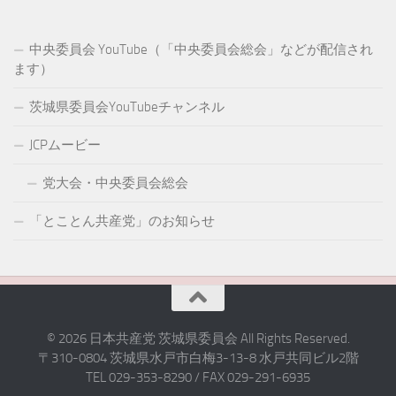
中央委員会 YouTube（「中央委員会総会」などが配信され
ます）
茨城県委員会YouTubeチャンネル
JCPムービー
党大会・中央委員会総会
「とことん共産党」のお知らせ
© 2026 日本共産党 茨城県委員会 All Rights Reserved.
〒310-0804 茨城県水戸市白梅3-13-8 水戸共同ビル2階
TEL 029-353-8290 / FAX 029-291-6935