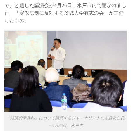
で」と題した講演会が4月26日、水戸市内で開かれまし
た。「安保法制に反対する茨城大学有志の会」が主催
したもの。
「経済的徴兵制」について講演するジャーナリストの布施祐仁氏
＝4月26日、水戸市