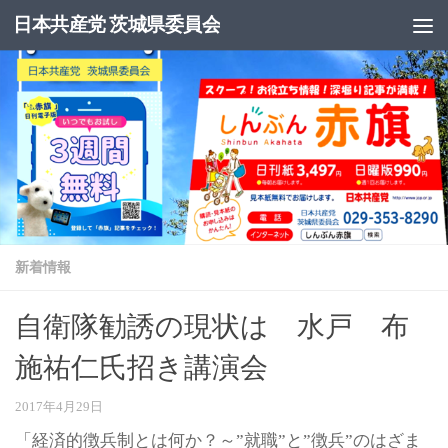
日本共産党 茨城県委員会
コンテンツへスキップ
新着情報
自衛隊勧誘の現状は 水戸 布
施祐仁氏招き講演会
2017年4月29日
「経済的徴兵制とは何か？～”就職”と”徴兵”のはざま