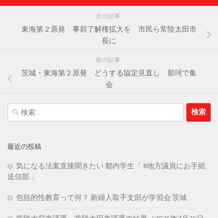
次の記事
東海第２原発 事前了解権拡大を 市民ら常陸太田市
長に
前の記事
茨城・東海第２原発 どうする協定見直し 那珂で集
会
検
索:
最近の投稿
気になる法案直接聞きたい 都内学生「 #地方議員にお手紙
送信部 」
包括的性教育って何？ 新婦人取手支部が学習会 茨城