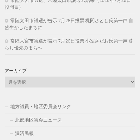
常陸大宮市議選、常陸太田市議選の結果（2026年7月26日
投開票）
常陸太田市議選が告示 7月26日投票 梶間さとし氏第一声 自
然生かしたまちに
常陸大宮市議選が告示 7月26日投票 小室さだお氏第一声 暮
らし優先のまちへ
アーカイブ
ア
ー
カ
イ
地方議員・地区委員会リンク
ブ
北部地区議会ニュース
涸沼民報