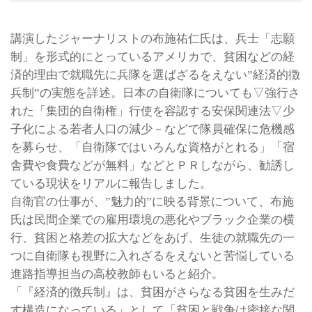
講演したジャーナリストの布施祐仁氏は、兵士「志願
制」を形式的にとっているアメリカで、貧困などの経
済的理由で就職先に兵隊を選ばざるをえない”経済的徴
兵制”の実態を詳述。日本の自衛隊についても▽強行さ
れた「集団的自衛権」行使を容認する安保関連法▽少
子化による若者人口の減少－などで隊員確保に危機感
を募らせ、「自衛隊ではいろんな資格がとれる」「宿
舎費や食費などが無料」などとＰＲしながら、勧誘し
ている現状をリアルに報告しました。
自衛官の仕事が、”魅力的”に映る背景について、布施
氏は民間企業での雇用環境の悪化やブラック企業の横
行、貧困と格差の拡大などをあげ、生徒の就職先の一
つに自衛隊も視野に入れざるをえないと苦悩している
進路指導担当の高校教師もいると紹介。
「『経済的徴兵制』は、貧困がさらなる貧困を生みだ
す構造になっている」として「貧困と戦争は密接な関