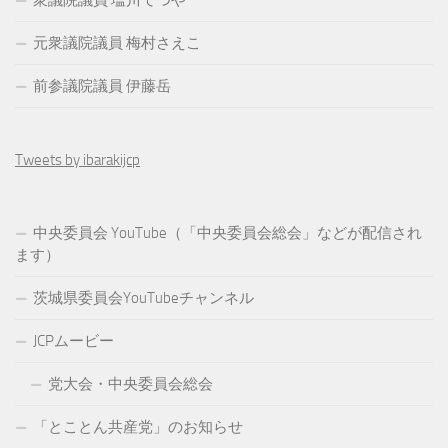
衆議院議員 塩川てつや
元衆議院議員 梅村さえこ
前参議院議員 伊藤岳
Tweets by ibarakijcp
中央委員会 YouTube（「中央委員会総会」などが配信され
ます）
茨城県委員会YouTubeチャンネル
JCPムービー
党大会・中央委員会総会
「とことん共産党」のお知らせ