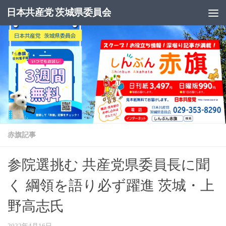
日本共産党 茨城県委員会
コンテンツへスキップ
赤旗記事
参院選挑む 共産党県委員長に聞
く 綱領を語り必ず躍進 茨城・上
野高志氏
2022年4月16日