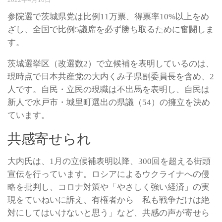
参院選で茨城県党は比例11万票、得票率10%以上をめ
ざし、全国で比例5議席を必ず勝ち取るために奮闘しま
す。
茨城選挙区（改選数2）で立候補を表明しているのは、
現時点で日本共産党の大内くみ子県副委員長を含め、2
人です。自民・立民の現職は不出馬を表明し、自民は
新人で水戸市・城里町選出の県議（54）の擁立を決め
ています。
共感寄せられ
大内氏は、1月の立候補表明以降、300回を超える街頭
宣伝を行っています。ロシアによるウクライナへの侵
略を批判し、コロナ対策や「やさしく強い経済」の実
現をていねいに訴え、有権者から「私も戦争だけは絶
対にしてはいけないと思う」など、共感の声が寄せら