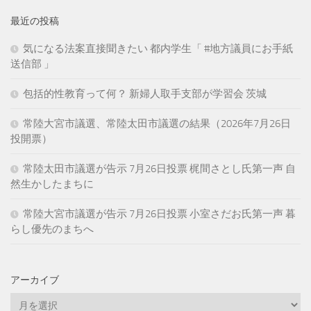
最近の投稿
気になる法案直接聞きたい 都内学生「 #地方議員にお手紙
送信部 」
包括的性教育って何？ 新婦人取手支部が学習会 茨城
常陸大宮市議選、常陸太田市議選の結果（2026年7月26日
投開票）
常陸太田市議選が告示 7月26日投票 梶間さとし氏第一声 自
然生かしたまちに
常陸大宮市議選が告示 7月26日投票 小室さだお氏第一声 暮
らし優先のまちへ
アーカイブ
ア