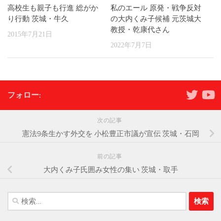
高校生も親子も行進 総がか
私のエール 原発・戦争反対
り行動 茨城・牛久
の大内くみ子候補 元茨城大
教授・乾康代さん
2015年7月21日
2022年7月7日
フォロー:
次の記事
憲法9条生かす外交を 小松豊正市議が宣伝 茨城・石岡
前の記事
大内くみ子氏囲み女性の集い 茨城・取手
検
索: