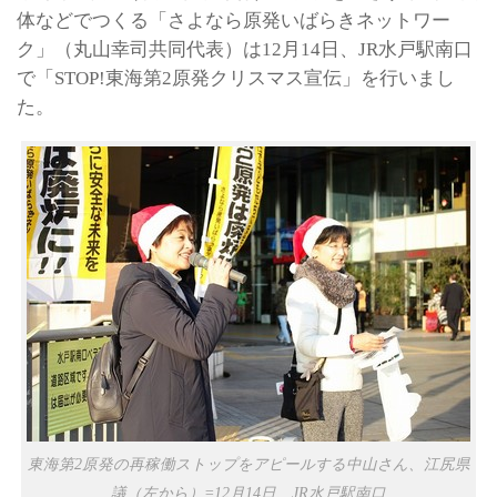
体などでつくる「さよなら原発いばらきネットワー
ク」（丸山幸司共同代表）は12月14日、JR水戸駅南口
で「STOP!東海第2原発クリスマス宣伝」を行いまし
た。
東海第2原発の再稼働ストップをアピールする中山さん、江尻県
議（左から）=12月14日、JR水戸駅南口