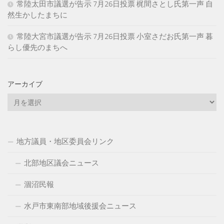
常陸太田市議選が告示 7月26日投票 梶間さとし氏第一声 自
然生かしたまちに
常陸大宮市議選が告示 7月26日投票 小室さだお氏第一声 暮
らし優先のまちへ
アーカイブ
ア
ー
カ
イ
地方議員・地区委員会リンク
ブ
北部地区議会ニュース
涸沼民報
水戸市東南部地域後援会ニュース