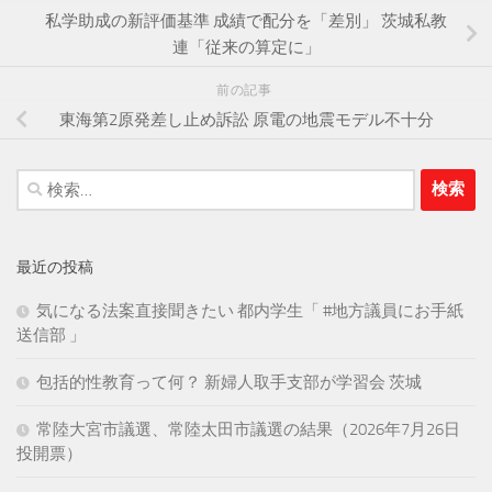
私学助成の新評価基準 成績で配分を「差別」 茨城私教
連「従来の算定に」
前の記事
東海第2原発差し止め訴訟 原電の地震モデル不十分
検
索:
最近の投稿
気になる法案直接聞きたい 都内学生「 #地方議員にお手紙
送信部 」
包括的性教育って何？ 新婦人取手支部が学習会 茨城
常陸大宮市議選、常陸太田市議選の結果（2026年7月26日
投開票）