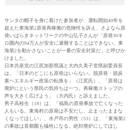
サンタの帽子を身に着けた参加者が、運転開始40年を
超えた東海第2原発再稼働の危険性を訴え、さよなら原
発いばらきネットワークの中山弘子さんが「原発30キ
ロ圏内の94万人が安全に避難することはできない。東
海第2を動かさないことが一番の安全対策だ」と呼びか
けました。
日本共産党の江尻加那県議と大内久美子党県副委員長
は、「日本のどこにも原発はいらない。脱原発・脱炭
素ヘエネルギー政策の転換を」（江尻氏）、「原発は
廃炉にという県民の気持ちは一つ。再稼働ストップの
声を大きく広げよう」（大内氏）と訴えました。
男子高校生（18）は、「福島の原発事故で亡くなった
人もいる。東海村の原発は不安だし、止まったままな
くなってほしい」、水戸市の男性（53）は、「東海第2
の事故は首都圏も犠牲になる。絶対廃炉にしてほし