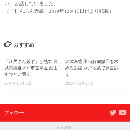
い」と話していました。
（「しんぶん赤旗」2019年12月15日付より転載）
おすすめ
「江尻さん必ず」と熱気 茨
大津漁協 不当解雇撤回を求
城県議選水戸市選挙区 励ま
める訴訟 水戸地裁で原告訴
すつどい開く
え
2014年10月22日
2023年12月27日
フォロー:
次の記事