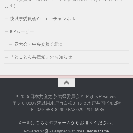
ます）
茨城県委員会YouTubeチャンネル
JCPムービー
党大会・中央委員会総会
「とことん共産党」のお知らせ
© 2026 日本共産党 茨城県委員会 All Rights Reserved.
〒310-0804 茨城県水戸市白梅3-13-8 水戸共同ビル2階
TEL 029-353-8290 / FAX 029-291-6935
メールは
こちらのフォームからお送りください
。
Powered by
- Designed with the
Hueman theme