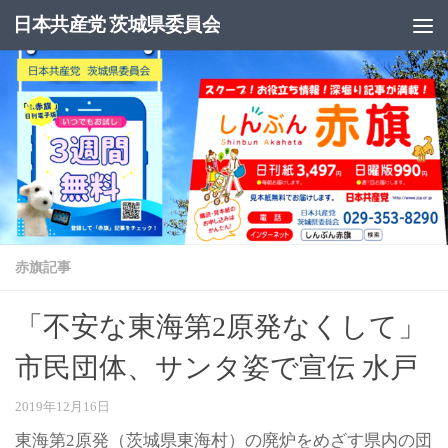
日本共産党 茨城県委員会
コンテンツへスキップ
赤旗記事
「不安な東海第2原発なくして」
市民団体、サンタ姿で宣伝 水戸
2019年12月16日
東海第2原発（茨城県東海村）の廃炉をめざす県内の団