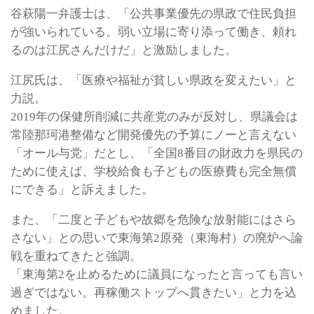
谷萩陽一弁護士は、「公共事業優先の県政で住民負担
が強いられている。弱い立場に寄り添って働き、頼れ
るのは江尻さんだけだ」と激励しました。
江尻氏は、「医療や福祉が貧しい県政を変えたい」と
力説。
2019年の保健所削減に共産党のみが反対し、県議会は
常陸那珂港整備など開発優先の予算にノーと言えない
「オール与党」だとし、「全国8番目の財政力を県民の
ために使えば、学校給食も子どもの医療費も完全無償
にできる」と訴えました。
また、「二度と子どもや故郷を危険な放射能にはさら
さない」との思いで東海第2原発（東海村）の廃炉へ論
戦を重ねてきたと強調。
「東海第2を止めるために議員になったと言っても言い
過ぎではない。再稼働ストップへ貫きたい」と力を込
めました。