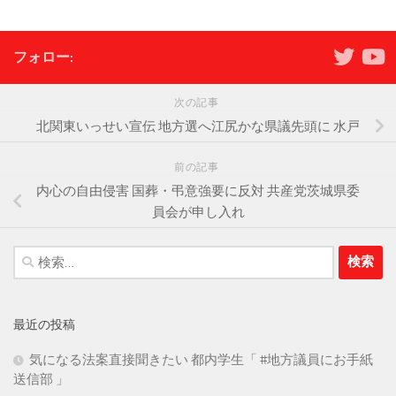
フォロー:
次の記事
北関東いっせい宣伝 地方選へ江尻かな県議先頭に 水戸
前の記事
内心の自由侵害 国葬・弔意強要に反対 共産党茨城県委
員会が申し入れ
検
索:
最近の投稿
気になる法案直接聞きたい 都内学生「 #地方議員にお手紙
送信部 」