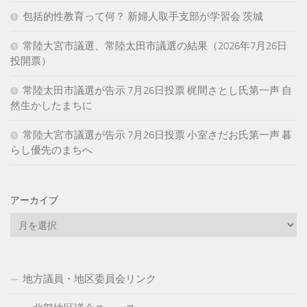
包括的性教育って何？ 新婦人取手支部が学習会 茨城
常陸大宮市議選、常陸太田市議選の結果（2026年7月26日
投開票）
常陸太田市議選が告示 7月26日投票 梶間さとし氏第一声 自
然生かしたまちに
常陸大宮市議選が告示 7月26日投票 小室さだお氏第一声 暮
らし優先のまちへ
アーカイブ
ア
ー
カ
イ
地方議員・地区委員会リンク
ブ