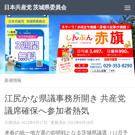
日本共産党 茨城県委員会
コンテンツへスキップ
新着情報
江尻かな県議事務所開き 共産党
議席確保へ参加者熱気
公開済み
2022年8月27日
· 更新済み
2022年8月28日
来春の統一地方選の前哨戦となる茨城県議選（12月予