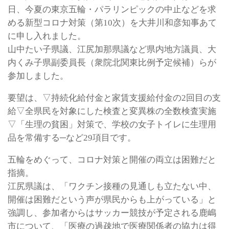
日、今夏の東京五輪・パラリンピックの中止などを求
める新型コロナ対策（第10次）を大井川和彦知事あて
に申し入れました。
山中たい子県議、江尻加那県議など県内地方議員、大
内くみ子県副委員長（衆院北関東比例予定候補）らが
参加しました。
要望は、▽持続化給付金と家賃支援給付金の2回目の支
給▽全県民を対象にした検査と変異株の全数検査実施
▽「生理の貧困」対策で、学校の女子トイレに生理用
品を常備する─など29項目です。
五輪をめぐって、コロナ対策と開催の両立は困難だと
指摘。
江尻県議は、「ワクチン接種の見通しも立たない中、
開催は困難だという声が県民からも上がっている」と
強調し、参加者からはサッカー競技が予定される鹿嶋
市について、「医療の過疎地で医療関係者の協力は得