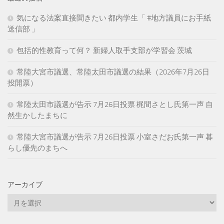
気になる法案直接聞きたい 都内学生「 #地方議員にお手紙
送信部 」
包括的性教育って何？ 新婦人取手支部が学習会 茨城
常陸大宮市議選、常陸太田市議選の結果（2026年7月26日
投開票）
常陸太田市議選が告示 7月26日投票 梶間さとし氏第一声 自
然生かしたまちに
常陸大宮市議選が告示 7月26日投票 小室さだお氏第一声 暮
らし優先のまちへ
アーカイブ
ア
ー
カ