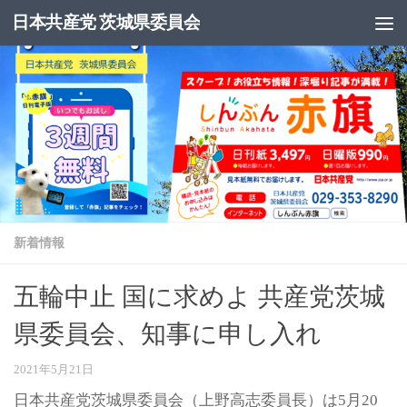
日本共産党 茨城県委員会
コンテンツへスキップ
新着情報
五輪中止 国に求めよ 共産党茨城
県委員会、知事に申し入れ
2021年5月21日
日本共産党茨城県委員会（上野高志委員長）は5月20