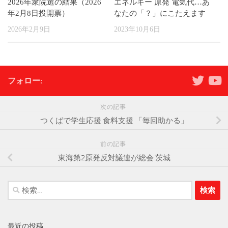
2026年衆院選の結果（2026
エネルギー 原発 電気代…あ
年2月8日投開票）
なたの「？」にこたえます
2026年2月9日
2023年10月6日
フォロー:
次の記事
つくばで学生応援 食料支援 「毎回助かる」
前の記事
東海第2原発反対議連が総会 茨城
検
索:
最近の投稿