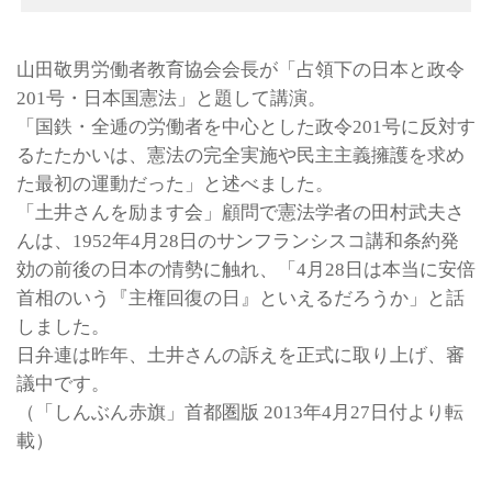
山田敬男労働者教育協会会長が「占領下の日本と政令
201号・日本国憲法」と題して講演。
「国鉄・全逓の労働者を中心とした政令201号に反対す
るたたかいは、憲法の完全実施や民主主義擁護を求め
た最初の運動だった」と述べました。
「土井さんを励ます会」顧問で憲法学者の田村武夫さ
んは、1952年4月28日のサンフランシスコ講和条約発
効の前後の日本の情勢に触れ、「4月28日は本当に安倍
首相のいう『主権回復の日』といえるだろうか」と話
しました。
日弁連は昨年、土井さんの訴えを正式に取り上げ、審
議中です。
（「しんぶん赤旗」首都圏版 2013年4月27日付より転
載）