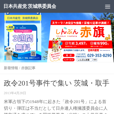
日本共産党 茨城県委員会
コンテンツへスキップ
新着情報
/
赤旗記事
政令201号事件で集い 茨城・取手
2013年4月28日
米軍占領下の1948年に起きた「政令201号」による首
切り・弾圧は不当だとして日弁連人権擁護委員会に人