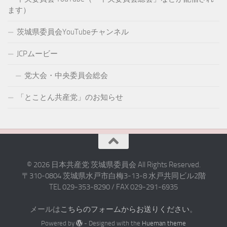
ます）
茨城県委員会YouTubeチャンネル
JCPムービー
党大会・中央委員会総会
「とことん共産党」のお知らせ
© 2026 日本共産党 茨城県委員会 All Rights Reserved.
〒310-0804 茨城県水戸市白梅3-13-8 水戸共同ビル2階
TEL 029-353-8290 / FAX 029-291-6935
メールは
こちらのフォームからお送りください
。
Powered by
- Designed with the
Hueman theme