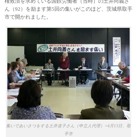
権救済を求めている国鉄労働者（当時）の土井尚義さ
ん（92）を励ます第5回の集いがこのほど、茨城県取手
市で開かれました。
集いであいさつをする土井道子さん（申立人代理）=4月13日、取
手市