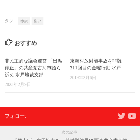
タグ:
赤旗
集い
おすすめ
非民主的な議会運営 「出席
東海村放射能事故を非難
停止」の共産党古河市議ら
311回目の金曜行動 水戸
訴え 水戸地裁支部
2019年2月6日
2023年2月9日
フォロー:
次の記事