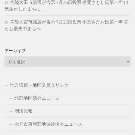
常陸太田市議選が告示 7月26日投票 梶間さとし氏第一声 自
然生かしたまちに
常陸大宮市議選が告示 7月26日投票 小室さだお氏第一声 暮
らし優先のまちへ
アーカイブ
ア
ー
カ
イ
地方議員・地区委員会リンク
ブ
北部地区議会ニュース
涸沼民報
水戸市東南部地域後援会ニュース