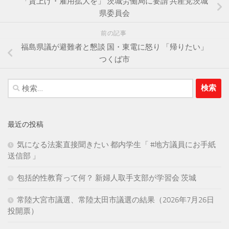
「賃上げ・雇用拡大を」 茨城労働局に要請 共産党茨城
県委員会
前の記事
福島県議が避難者と懇談 国・東電に怒り 「帰りたい」
つくば市
検
索:
最近の投稿
気になる法案直接聞きたい 都内学生「 #地方議員にお手紙
送信部 」
包括的性教育って何？ 新婦人取手支部が学習会 茨城
常陸大宮市議選、常陸太田市議選の結果（2026年7月26日
投開票）